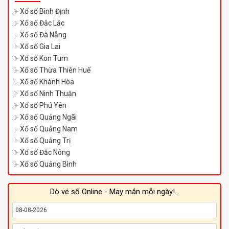
Xổ số Bình Định
Xổ số Đắc Lắc
Xổ số Đà Nẵng
Xổ số Gia Lai
Xổ số Kon Tum
Xổ số Thừa Thiên Huế
Xổ số Khánh Hòa
Xổ số Ninh Thuận
Xổ số Phú Yên
Xổ số Quảng Ngãi
Xổ số Quảng Nam
Xổ số Quảng Trị
Xổ số Đắc Nông
Xổ số Quảng Bình
Dò vé số Online - May mắn mỗi ngày!...