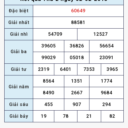
Đặc biệt
60649
Giải nhất
88581
Giải nhì
54709
12527
39605
36826
56654
Giải ba
99029
05018
23091
Giải tư
2319
6401
7353
3965
8564
1351
1774
Giải năm
8490
2667
9684
Giải sáu
455
907
294
Giải bảy
19
78
21
82