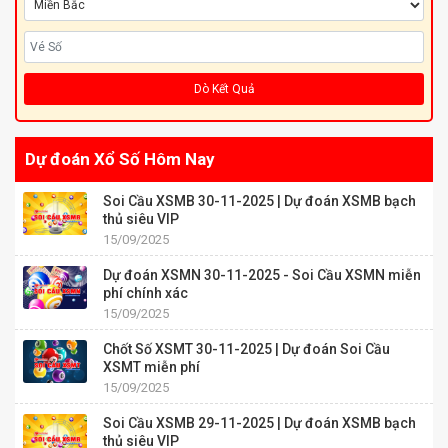
Dò Kết Quả
Dự đoán Xổ Số Hôm Nay
Soi Cầu XSMB 30-11-2025 | Dự đoán XSMB bạch
thủ siêu VIP
15/09/2025
Dự đoán XSMN 30-11-2025 - Soi Cầu XSMN miễn
phí chính xác
15/09/2025
Chốt Số XSMT 30-11-2025 | Dự đoán Soi Cầu
XSMT miễn phí
15/09/2025
Soi Cầu XSMB 29-11-2025 | Dự đoán XSMB bạch
thủ siêu VIP