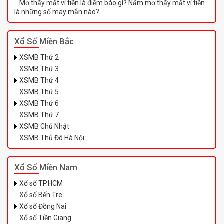
Mơ thấy mất ví tiền là điềm báo gì? Nằm mơ thấy mất ví tiền
là những số may mắn nào?
Xổ Số Miền Bắc
XSMB Thứ 2
XSMB Thứ 3
XSMB Thứ 4
XSMB Thứ 5
XSMB Thứ 6
XSMB Thứ 7
XSMB Chủ Nhật
XSMB Thủ Đô Hà Nội
Xổ Số Miền Nam
Xổ số TP.HCM
Xổ số Bến Tre
Xổ số Đồng Nai
Xổ số Tiền Giang