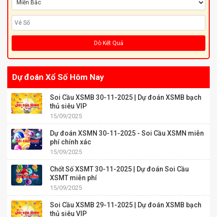
Dò Kết Quả
Dự đoán Xổ Số Hôm Nay
Soi Cầu XSMB 30-11-2025 | Dự đoán XSMB bạch
thủ siêu VIP
15/09/2025
Dự đoán XSMN 30-11-2025 - Soi Cầu XSMN miễn
phí chính xác
15/09/2025
Chốt Số XSMT 30-11-2025 | Dự đoán Soi Cầu
XSMT miễn phí
15/09/2025
Soi Cầu XSMB 29-11-2025 | Dự đoán XSMB bạch
thủ siêu VIP