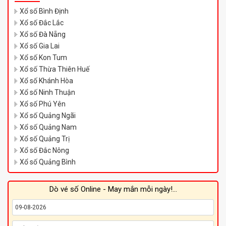
Xổ số Bình Định
Xổ số Đắc Lắc
Xổ số Đà Nẵng
Xổ số Gia Lai
Xổ số Kon Tum
Xổ số Thừa Thiên Huế
Xổ số Khánh Hòa
Xổ số Ninh Thuận
Xổ số Phú Yên
Xổ số Quảng Ngãi
Xổ số Quảng Nam
Xổ số Quảng Trị
Xổ số Đắc Nông
Xổ số Quảng Bình
Dò vé số Online - May mắn mỗi ngày!...