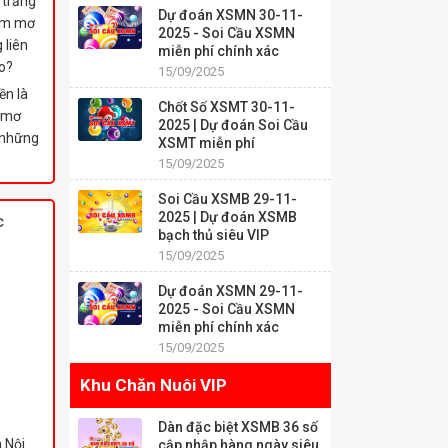
 trắng
Dự đoán XSMN 30-11-
Nằm mơ
2025 - Soi Cầu XSMN
 liên
miễn phí chính xác
o?
15/09/2025
ền là
Chốt Số XSMT 30-11-
 mơ
2025 | Dự đoán Soi Cầu
à những
XSMT miễn phí
15/09/2025
Soi Cầu XSMB 29-11-
2025 | Dự đoán XSMB
c
bạch thủ siêu VIP
15/09/2025
Dự đoán XSMN 29-11-
2025 - Soi Cầu XSMN
miễn phí chính xác
15/09/2025
Khu Chăn Nuôi VIP
Dàn đặc biệt XSMB 36 số
 Nội
cập nhập hàng ngày siêu