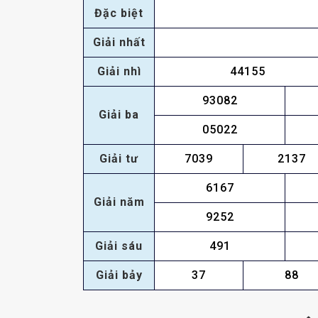
Đặc biệt
Giải nhất
Giải nhì
44155
93082
Giải ba
05022
Giải tư
7039
2137
6167
Giải năm
9252
Giải sáu
491
Giải bảy
37
88