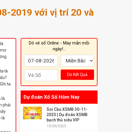
8-2019 với vị trí 20 và
Dò vé số Online - May mắn mỗi
là
ngày!...
 mơ
hững
ta là
Dò Kết Quả
xấu?
Ghi ta
Dự đoán Xổ Số Hôm Nay
 là
n phải
Soi Cầu XSMB 30-11-
hấy
2025 | Dự đoán XSMB
 là
bạch thủ siêu VIP
15/09/2025