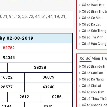
Xổ số Bạc Liêu
Xổ số Bình Thuậ
0
,
71
,
91
,
12
,
56
,
72
,
44
,
51
,
44
,
19
,
21
,
Xổ số Cà Mau
Xổ số Đà Lạt
Xổ số Sóc Trăng
gày 02-08-2019
Xổ số Trà Vinh
Xổ số Hậu Giang
82782
94045
Xổ Số Miền Tr
Xổ số Bình Định
38238
Xổ số Đắc Lắc
16322
06079
Xổ số Đà Nẵng
Xổ số Gia Lai
28577
43240
Xổ số Kon Tum
2612
0256
Xổ số Thừa Thiê
Xổ số Khánh Hò
1144
3751