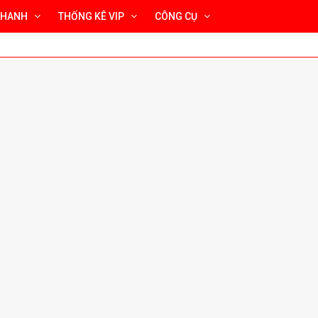
NHANH
THỐNG KÊ VIP
CÔNG CỤ