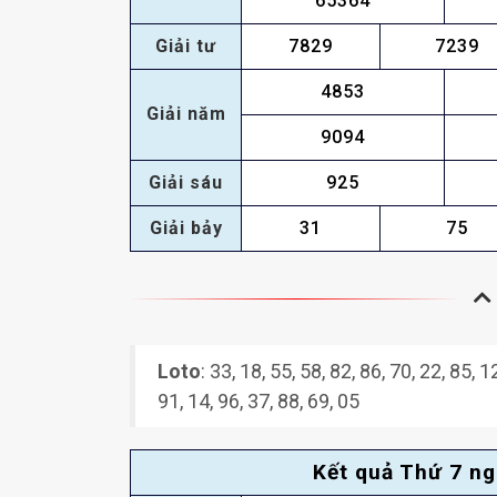
65364
Giải tư
7829
7239
4853
Giải năm
9094
Giải sáu
925
Giải bảy
31
75
Loto
:
33
,
18
,
55
,
58
,
82
,
86
,
70
,
22
,
85
,
1
91
,
14
,
96
,
37
,
88
,
69
,
05
Kết quả Thứ 7 n