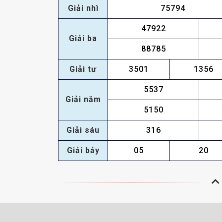
Giải nhì
75794
47922
Giải ba
88785
Giải tư
3501
1356
5537
Giải năm
5150
Giải sáu
316
Giải bảy
05
20