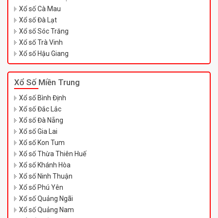
Xổ số Cà Mau
Xổ số Đà Lạt
Xổ số Sóc Trăng
Xổ số Trà Vinh
Xổ số Hậu Giang
Xổ Số Miền Trung
Xổ số Bình Định
Xổ số Đắc Lắc
Xổ số Đà Nẵng
Xổ số Gia Lai
Xổ số Kon Tum
Xổ số Thừa Thiên Huế
Xổ số Khánh Hòa
Xổ số Ninh Thuận
Xổ số Phú Yên
Xổ số Quảng Ngãi
Xổ số Quảng Nam