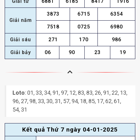
Giải tư
6881
6185
8417
1916
3873
6715
6354
Giải năm
7518
0725
6980
Giải sáu
271
170
986
Giải bảy
06
90
23
19
Loto
:
01
,
33
,
34
,
91
,
97
,
12
,
83
,
83
,
26
,
91
,
22
,
13
,
96
,
27
,
98
,
33
,
30
,
31
,
57
,
94
,
18
,
85
,
17
,
62
,
61
,
54
,
31
Kết quả Thứ 7 ngày 04-01-2025