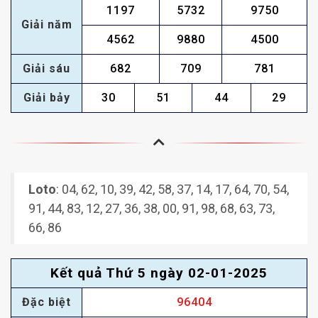
1197
5732
9750
Giải năm
4562
9880
4500
Giải sáu
682
709
781
Giải bảy
30
51
44
29
Loto
:
04
,
62
,
10
,
39
,
42
,
58
,
37
,
14
,
17
,
64
,
70
,
54
,
91
,
44
,
83
,
12
,
27
,
36
,
38
,
00
,
91
,
98
,
68
,
63
,
73
,
66
,
86
Kết quả Thứ 5 ngày 02-01-2025
Đặc biệt
96404