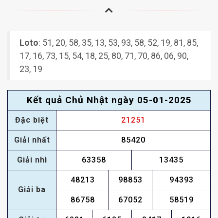
Loto
:
51
,
20
,
58
,
35
,
13
,
53
,
93
,
58
,
52
,
19
,
81
,
85
,
17
,
16
,
73
,
15
,
54
,
18
,
25
,
80
,
71
,
70
,
86
,
06
,
90
,
23
,
19
Kết quả Chủ Nhật ngày 05-01-2025
Đặc biệt
21251
Giải nhất
85420
Giải nhì
63358
13435
48213
98853
94393
Giải ba
86758
67052
58519