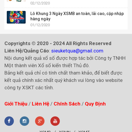
02/12/2020
Lô Khung 3 Ngày XSMB an toàn, lãi cao, cập nhập
hàng ngày
01/12/2020
Copyrights © 2020 - 2024 All Rights Reserved
Liên Hệ/Quảng Cáo
:
sieuketqua@gmail.com
Nội dung kết quả xổ số được hợp tác bởi Công ty TNHH
Một thành viên Xổ số kiến thiết Thủ đô.
Bảng kết quả chỉ có tính chất tham khảo, để biết được
kết quả chính xác nhất quý khách vui lòng vào website
công ty XSKT các tỉnh.
Giới Thiệu
/
Liên Hệ
/
Chính Sách
/
Quy Định