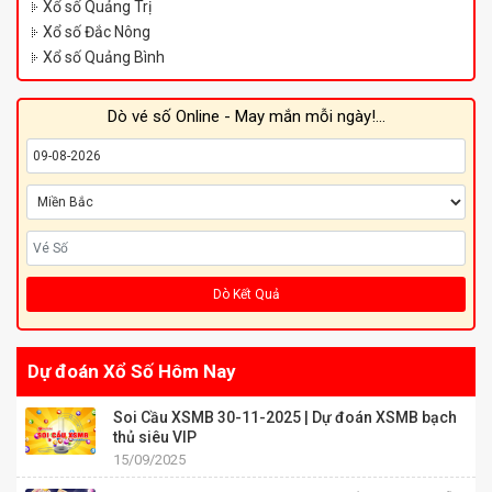
Xổ số Quảng Trị
Xổ số Đắc Nông
Xổ số Quảng Bình
Dò vé số Online - May mắn mỗi ngày!...
Dò Kết Quả
Dự đoán Xổ Số Hôm Nay
Soi Cầu XSMB 30-11-2025 | Dự đoán XSMB bạch
thủ siêu VIP
15/09/2025