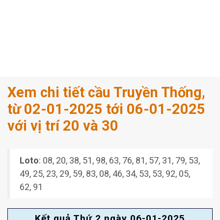
Xem chi tiết cầu Truyền Thống,
từ 02-01-2025 tới 06-01-2025
với vị trí 20 và 30
Loto
:
08
,
20
,
38
,
51
,
98
,
63
,
76
,
81
,
57
,
31
,
79
,
53
,
49
,
25
,
23
,
29
,
59
,
83
,
08
,
46
,
34
,
53
,
53
,
92
,
05
,
62
,
91
Kết quả Thứ 2 ngày 06-01-2025