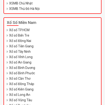
XSMB Chủ Nhật
XSMB Thủ Đô Hà Nội
Xổ Số Miền Nam
Xổ số TP.HCM
Xổ số Bến Tre
Xổ số Đồng Nai
Xổ số Tiền Giang
Xổ số Tây Ninh
Xổ số Vĩnh Long
Xổ số An Giang
Xổ số Bình Dương
Xổ số Bình Phước
Xổ số Cần Thơ
Xổ số Đồng Tháp
Xổ số Kiên Giang
Xổ số Long An
Xổ số Vũng Tàu