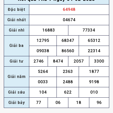
Đặc biệt
64948
Giải nhất
04674
Giải nhì
16883
77334
12795
68347
65312
Giải ba
09038
86560
22314
Giải tư
2746
8474
2057
3300
5264
2363
1877
Giải năm
0033
2488
9198
Giải sáu
104
622
010
Giải bảy
77
06
18
96