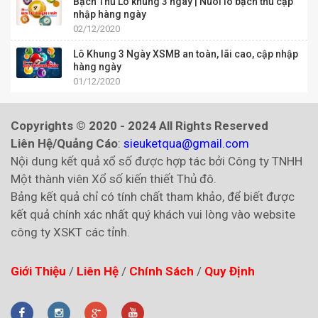
Bạch Thủ Lô khung 3 ngày | Nuôi lô bạch thủ cập
nhập hàng ngày
02/12/2020
Lô Khung 3 Ngày XSMB an toàn, lãi cao, cập nhập
hàng ngày
01/12/2020
Copyrights © 2020 - 2024 All Rights Reserved
Liên Hệ/Quảng Cáo
:
sieuketqua@gmail.com
Nội dung kết quả xổ số được hợp tác bởi Công ty TNHH
Một thành viên Xổ số kiến thiết Thủ đô.
Bảng kết quả chỉ có tính chất tham khảo, để biết được
kết quả chính xác nhất quý khách vui lòng vào website
công ty XSKT các tỉnh.
Giới Thiệu
/
Liên Hệ
/
Chính Sách
/
Quy Định