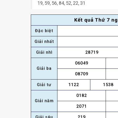
19
,
59
,
56
,
84
,
52
,
22
,
31
Kết quả Thứ 7 n
Đặc biệt
Giải nhất
Giải nhì
28719
06049
Giải ba
08709
Giải tư
1122
1538
0182
Giải năm
2071
Giải sáu
219