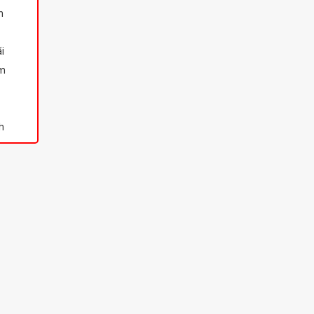
n
i
am
h