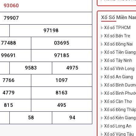
93060
Xổ Số Miền N
79907
Xổ số TP.HCM
97198
Xổ số Bến Tre
77488
03695
Xổ số Đồng Nai
Xổ số Tiền Giang
99691
97185
Xổ số Tây Ninh
9583
4975
Xổ số Vĩnh Long
Xổ số An Giang
7766
1097
Xổ số Bình Dươn
4779
8163
Xổ số Bình Phướ
Xổ số Cần Thơ
815
495
Xổ số Đồng Thá
58
94
Xổ số Kiên Giang
Xổ số Long An
Xổ số Vũng Tàu