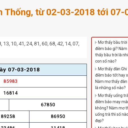
n Thống, từ 02-03-2018 tới 07-0
Mơ thấy bầu trời 
8
,
13
,
10
,
41
,
24
,
81
,
60
,
68
,
42
,
14
,
07
,
điềm báo gì? Nằm
thấy bầu trời là n
con số nào?
gày 07-03-2018
Mơ thấy đàn Ghi 
điềm báo tốt hay 
85983
Nằm mơ thấy đàn 
là những số nào?
16814
Mơ thấy uống trà
điềm báo may mắ
67850
không? Nằm mơ t
uống trà thì số nào
89258
86950
đẹp?