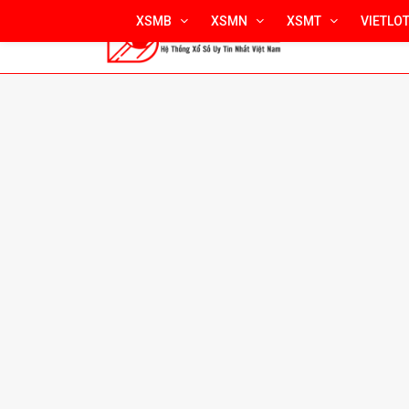
XSMB
XSMN
XSMT
VIETLO