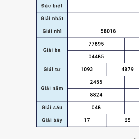
Đặc biệt
Giải nhất
Giải nhì
58018
77895
Giải ba
04485
Giải tư
1093
4879
2455
Giải năm
8824
Giải sáu
048
Giải bảy
17
65