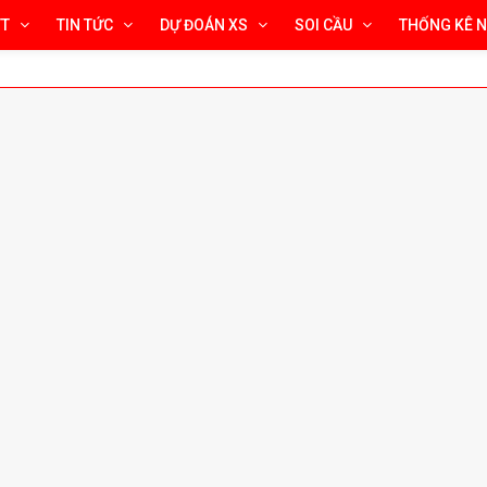
TT
TIN TỨC
DỰ ĐOÁN XS
SOI CẦU
THỐNG KÊ 