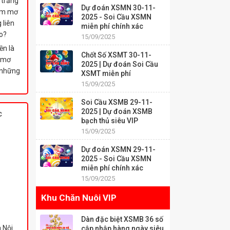
 trắng
Dự đoán XSMN 30-11-
Nằm mơ
2025 - Soi Cầu XSMN
 liên
miễn phí chính xác
o?
15/09/2025
ền là
Chốt Số XSMT 30-11-
 mơ
2025 | Dự đoán Soi Cầu
à những
XSMT miễn phí
15/09/2025
Soi Cầu XSMB 29-11-
2025 | Dự đoán XSMB
c
bạch thủ siêu VIP
15/09/2025
Dự đoán XSMN 29-11-
2025 - Soi Cầu XSMN
miễn phí chính xác
15/09/2025
Khu Chăn Nuôi VIP
Dàn đặc biệt XSMB 36 số
 Nội
cập nhập hàng ngày siêu