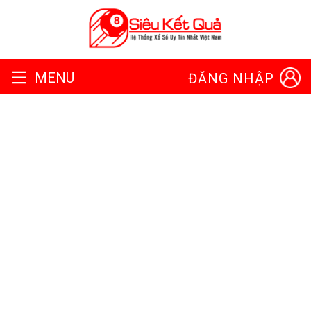
MENU
ĐĂNG NHẬP