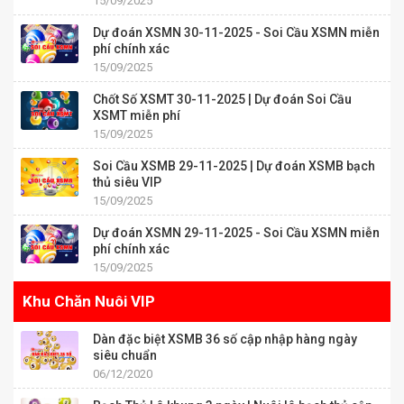
15/09/2025
Dự đoán XSMN 30-11-2025 - Soi Cầu XSMN miễn
phí chính xác
15/09/2025
Chốt Số XSMT 30-11-2025 | Dự đoán Soi Cầu
XSMT miễn phí
15/09/2025
Soi Cầu XSMB 29-11-2025 | Dự đoán XSMB bạch
thủ siêu VIP
15/09/2025
Dự đoán XSMN 29-11-2025 - Soi Cầu XSMN miễn
phí chính xác
15/09/2025
Khu Chăn Nuôi VIP
Dàn đặc biệt XSMB 36 số cập nhập hàng ngày
siêu chuẩn
06/12/2020