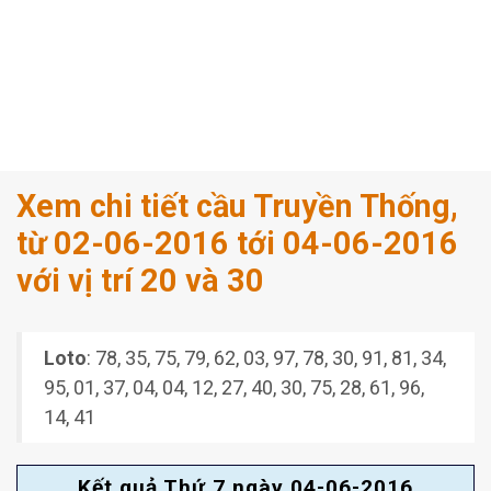
Xem chi tiết cầu Truyền Thống,
từ 02-06-2016 tới 04-06-2016
với vị trí 20 và 30
Loto
:
78
,
35
,
75
,
79
,
62
,
03
,
97
,
78
,
30
,
91
,
81
,
34
,
95
,
01
,
37
,
04
,
04
,
12
,
27
,
40
,
30
,
75
,
28
,
61
,
96
,
14
,
41
Kết quả Thứ 7 ngày 04-06-2016