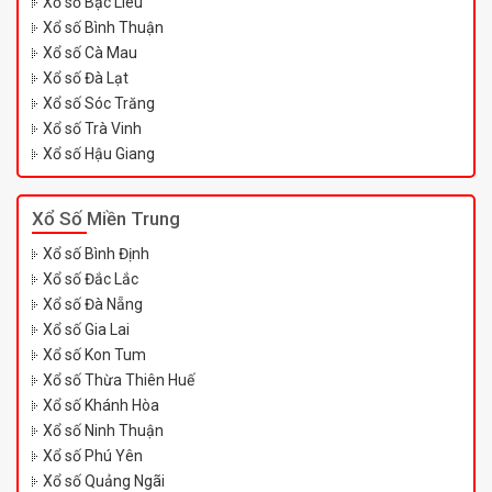
Xổ số Bạc Liêu
Xổ số Bình Thuận
Xổ số Cà Mau
Xổ số Đà Lạt
Xổ số Sóc Trăng
Xổ số Trà Vinh
Xổ số Hậu Giang
Xổ Số Miền Trung
Xổ số Bình Định
Xổ số Đắc Lắc
Xổ số Đà Nẵng
Xổ số Gia Lai
Xổ số Kon Tum
Xổ số Thừa Thiên Huế
Xổ số Khánh Hòa
Xổ số Ninh Thuận
Xổ số Phú Yên
Xổ số Quảng Ngãi