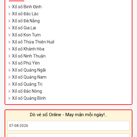
Xổ số Bình Định
Xổ số Đắc Lắc
Xổ số Đà Nẵng
Xổ số Gia Lai
Xổ số Kon Tum
Xổ số Thừa Thiên Huế
Xổ số Khánh Hòa
Xổ số Ninh Thuận
Xổ số Phú Yên
Xổ số Quảng Ngãi
Xổ số Quảng Nam
Xổ số Quảng Trị
Xổ số Đắc Nông
Xổ số Quảng Bình
Dò vé số Online - May mắn mỗi ngày!...