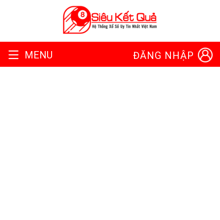
MENU
ĐĂNG NHẬP