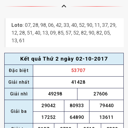
Loto
:
07
,
28
,
98
,
06
,
42
,
33
,
40
,
52
,
90
,
11
,
37
,
29
,
12
,
28
,
51
,
40
,
13
,
09
,
85
,
57
,
52
,
82
,
90
,
82
,
05
,
13
,
61
Kết quả Thứ 2 ngày 02-10-2017
Đặc biệt
53707
Giải nhất
41428
Giải nhì
49298
27606
29042
80933
79440
Giải ba
17252
64890
13611