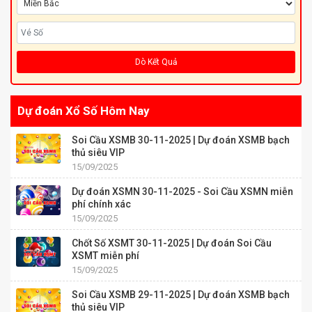
Dò Kết Quả
Dự đoán Xổ Số Hôm Nay
Soi Cầu XSMB 30-11-2025 | Dự đoán XSMB bạch
thủ siêu VIP
15/09/2025
Dự đoán XSMN 30-11-2025 - Soi Cầu XSMN miễn
phí chính xác
15/09/2025
Chốt Số XSMT 30-11-2025 | Dự đoán Soi Cầu
XSMT miễn phí
15/09/2025
Soi Cầu XSMB 29-11-2025 | Dự đoán XSMB bạch
thủ siêu VIP