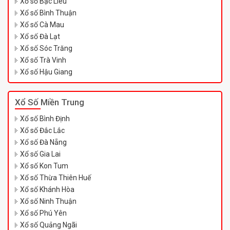
Xổ số Bạc Liêu
Xổ số Bình Thuận
Xổ số Cà Mau
Xổ số Đà Lạt
Xổ số Sóc Trăng
Xổ số Trà Vinh
Xổ số Hậu Giang
Xổ Số Miền Trung
Xổ số Bình Định
Xổ số Đắc Lắc
Xổ số Đà Nẵng
Xổ số Gia Lai
Xổ số Kon Tum
Xổ số Thừa Thiên Huế
Xổ số Khánh Hòa
Xổ số Ninh Thuận
Xổ số Phú Yên
Xổ số Quảng Ngãi