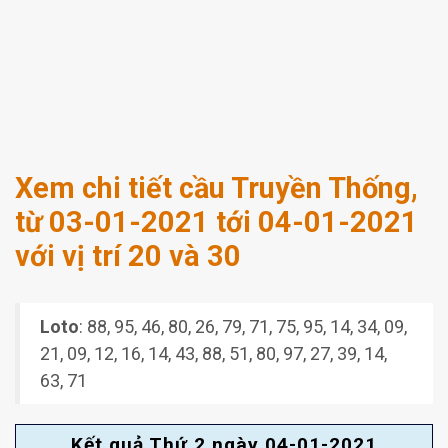
Xem chi tiết cầu Truyền Thống,
từ 03-01-2021 tới 04-01-2021
với vị trí 20 và 30
Loto
:
88
,
95
,
46
,
80
,
26
,
79
,
71
,
75
,
95
,
14
,
34
,
09
,
21
,
09
,
12
,
16
,
14
,
43
,
88
,
51
,
80
,
97
,
27
,
39
,
14
,
63
,
71
Kết quả Thứ 2 ngày 04-01-2021