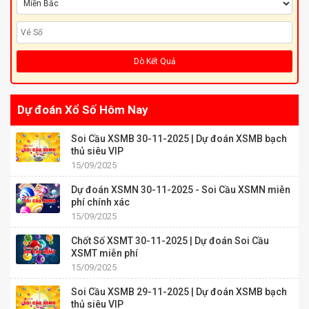
Dò Kết Quả
Dự đoán Xổ Số Hôm Nay
Soi Cầu XSMB 30-11-2025 | Dự đoán XSMB bạch
thủ siêu VIP
15/09/2025
Dự đoán XSMN 30-11-2025 - Soi Cầu XSMN miễn
phí chính xác
15/09/2025
Chốt Số XSMT 30-11-2025 | Dự đoán Soi Cầu
XSMT miễn phí
15/09/2025
Soi Cầu XSMB 29-11-2025 | Dự đoán XSMB bạch
thủ siêu VIP