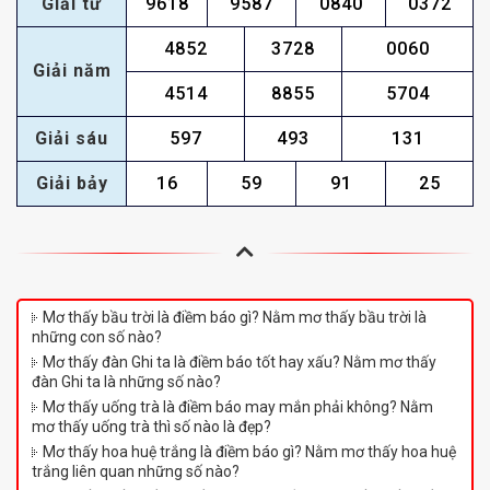
Giải tư
9618
9587
0840
0372
4852
3728
0060
Giải năm
4514
8855
5704
Giải sáu
597
493
131
Giải bảy
16
59
91
25
Mơ thấy bầu trời là điềm báo gì? Nằm mơ thấy bầu trời là
những con số nào?
Mơ thấy đàn Ghi ta là điềm báo tốt hay xấu? Nằm mơ thấy
đàn Ghi ta là những số nào?
Mơ thấy uống trà là điềm báo may mắn phải không? Nằm
mơ thấy uống trà thì số nào là đẹp?
Mơ thấy hoa huệ trắng là điềm báo gì? Nằm mơ thấy hoa huệ
trắng liên quan những số nào?