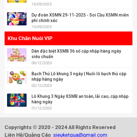
15/09/2025
Dự đoán XSMN 29-11-2025 - Soi Cầu XSMN miễn
phí chính xác
15/09/2025
Khu Chăn Nuôi VIP
Dàn đặc biệt XSMB 36 số cập nhập hàng ngày
siêu chuẩn
06/12/2020
Bạch Thủ Lô khung 3 ngày | Nuôi lô bạch thủ cập
nhập hàng ngày
02/12/2020
Lô Khung 3 Ngày XSMB an toàn, lãi cao, cập nhập
hàng ngày
01/12/2020
Copyrights © 2020 - 2024 All Rights Reserved
Liên Hệ/Quảng Cáo
:
sieuketqua@gmail.com