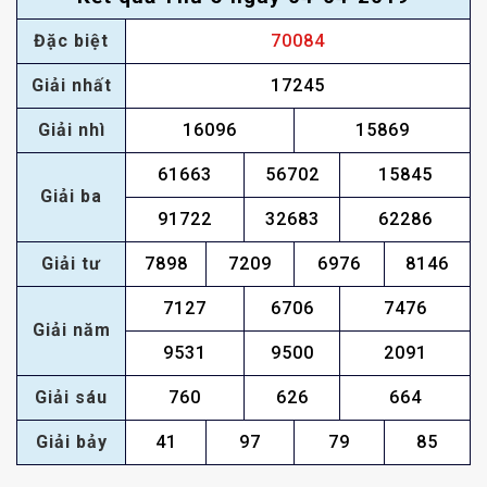
Đặc biệt
70084
Giải nhất
17245
Giải nhì
16096
15869
61663
56702
15845
Giải ba
91722
32683
62286
Giải tư
7898
7209
6976
8146
7127
6706
7476
Giải năm
9531
9500
2091
Giải sáu
760
626
664
Giải bảy
41
97
79
85