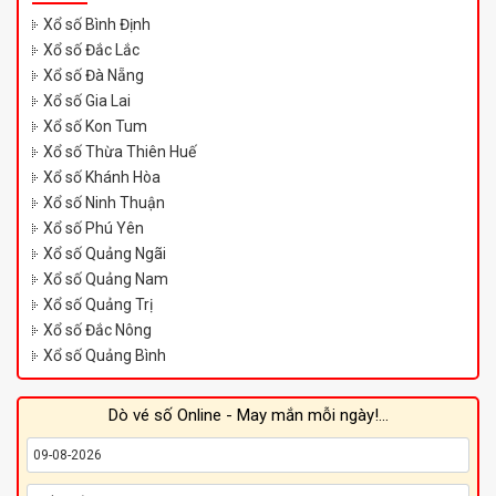
Xổ số Bình Định
Xổ số Đắc Lắc
Xổ số Đà Nẵng
Xổ số Gia Lai
Xổ số Kon Tum
Xổ số Thừa Thiên Huế
Xổ số Khánh Hòa
Xổ số Ninh Thuận
Xổ số Phú Yên
Xổ số Quảng Ngãi
Xổ số Quảng Nam
Xổ số Quảng Trị
Xổ số Đắc Nông
Xổ số Quảng Bình
Dò vé số Online - May mắn mỗi ngày!...