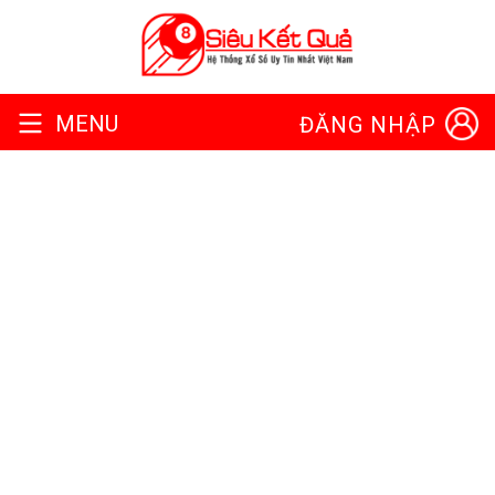
MENU
ĐĂNG NHẬP