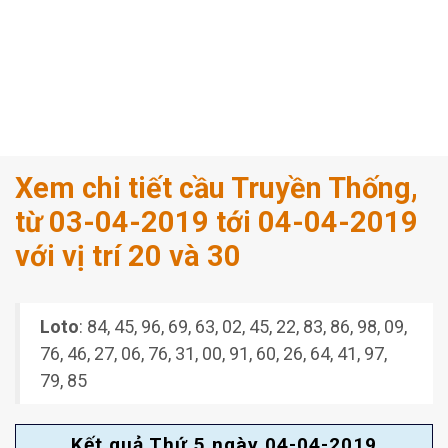
Xem chi tiết cầu Truyền Thống,
từ 03-04-2019 tới 04-04-2019
với vị trí 20 và 30
Loto
:
84
,
45
,
96
,
69
,
63
,
02
,
45
,
22
,
83
,
86
,
98
,
09
,
76
,
46
,
27
,
06
,
76
,
31
,
00
,
91
,
60
,
26
,
64
,
41
,
97
,
79
,
85
Kết quả Thứ 5 ngày 04-04-2019