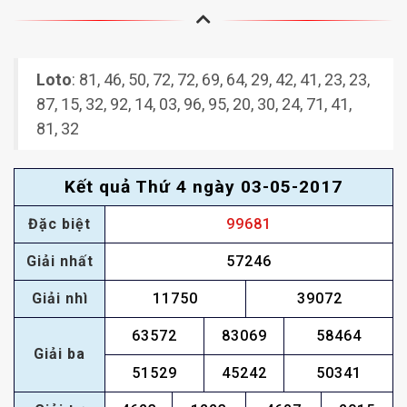
Loto
:
81
,
46
,
50
,
72
,
72
,
69
,
64
,
29
,
42
,
41
,
23
,
23
,
87
,
15
,
32
,
92
,
14
,
03
,
96
,
95
,
20
,
30
,
24
,
71
,
41
,
81
,
32
Kết quả Thứ 4 ngày 03-05-2017
Đặc biệt
99681
Giải nhất
57246
Giải nhì
11750
39072
63572
83069
58464
Giải ba
51529
45242
50341