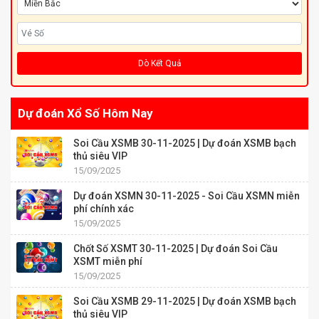
Dò Kết Quả
Dự đoán Xổ Số Hôm Nay
Soi Cầu XSMB 30-11-2025 | Dự đoán XSMB bạch
thủ siêu VIP
15/09/2025
Dự đoán XSMN 30-11-2025 - Soi Cầu XSMN miễn
phí chính xác
15/09/2025
Chốt Số XSMT 30-11-2025 | Dự đoán Soi Cầu
XSMT miễn phí
15/09/2025
Soi Cầu XSMB 29-11-2025 | Dự đoán XSMB bạch
thủ siêu VIP