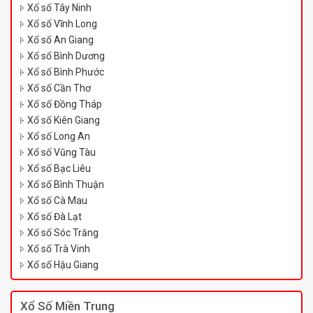
Xổ số Tây Ninh
Xổ số Vĩnh Long
Xổ số An Giang
Xổ số Bình Dương
Xổ số Bình Phước
Xổ số Cần Thơ
Xổ số Đồng Tháp
Xổ số Kiên Giang
Xổ số Long An
Xổ số Vũng Tàu
Xổ số Bạc Liêu
Xổ số Bình Thuận
Xổ số Cà Mau
Xổ số Đà Lạt
Xổ số Sóc Trăng
Xổ số Trà Vinh
Xổ số Hậu Giang
Xổ Số Miền Trung