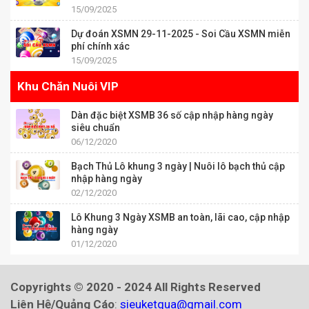
15/09/2025
Dự đoán XSMN 29-11-2025 - Soi Cầu XSMN miễn
phí chính xác
15/09/2025
Khu Chăn Nuôi VIP
Dàn đặc biệt XSMB 36 số cập nhập hàng ngày
siêu chuẩn
06/12/2020
Bạch Thủ Lô khung 3 ngày | Nuôi lô bạch thủ cập
nhập hàng ngày
02/12/2020
Lô Khung 3 Ngày XSMB an toàn, lãi cao, cập nhập
hàng ngày
01/12/2020
Copyrights © 2020 - 2024 All Rights Reserved
Liên Hệ/Quảng Cáo
:
sieuketqua@gmail.com