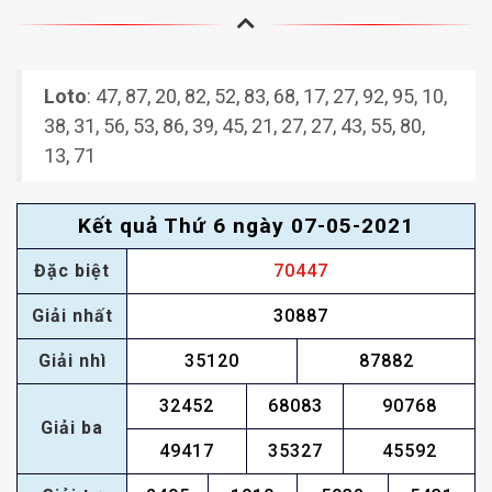
Loto
:
47
,
87
,
20
,
82
,
52
,
83
,
68
,
17
,
27
,
92
,
95
,
10
,
38
,
31
,
56
,
53
,
86
,
39
,
45
,
21
,
27
,
27
,
43
,
55
,
80
,
13
,
71
Kết quả Thứ 6 ngày 07-05-2021
Đặc biệt
70447
Giải nhất
30887
Giải nhì
35120
87882
32452
68083
90768
Giải ba
49417
35327
45592