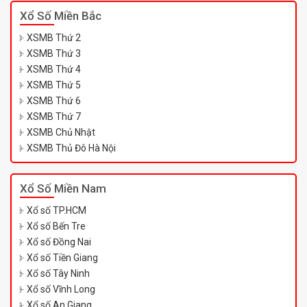
Xổ Số Miền Bắc
XSMB Thứ 2
XSMB Thứ 3
XSMB Thứ 4
XSMB Thứ 5
XSMB Thứ 6
XSMB Thứ 7
XSMB Chủ Nhật
XSMB Thủ Đô Hà Nội
Xổ Số Miền Nam
Xổ số TP.HCM
Xổ số Bến Tre
Xổ số Đồng Nai
Xổ số Tiền Giang
Xổ số Tây Ninh
Xổ số Vĩnh Long
Xổ số An Giang