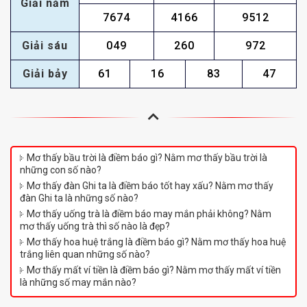
Giải năm
7674
4166
9512
Giải sáu
049
260
972
Giải bảy
61
16
83
47
Mơ thấy bầu trời là điềm báo gì? Nằm mơ thấy bầu trời là
những con số nào?
Mơ thấy đàn Ghi ta là điềm báo tốt hay xấu? Nằm mơ thấy
đàn Ghi ta là những số nào?
Mơ thấy uống trà là điềm báo may mắn phải không? Nằm
mơ thấy uống trà thì số nào là đẹp?
Mơ thấy hoa huệ trắng là điềm báo gì? Nằm mơ thấy hoa huệ
trắng liên quan những số nào?
Mơ thấy mất ví tiền là điềm báo gì? Nằm mơ thấy mất ví tiền
là những số may mắn nào?