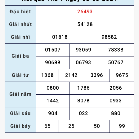
Đặc biệt
26493
Giải nhất
54128
Giải nhì
01818
98582
01507
93059
78338
Giải ba
90688
06793
50767
Giải tư
1368
2142
3396
9675
0800
1786
2056
Giải năm
1442
8078
0933
Giải sáu
904
022
880
Giải bảy
65
25
50
99