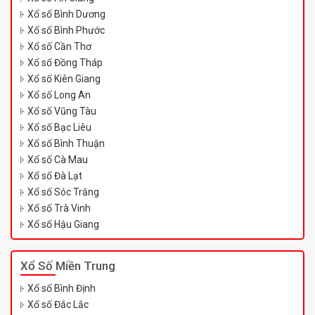
Xổ số Bình Dương
Xổ số Bình Phước
Xổ số Cần Thơ
Xổ số Đồng Tháp
Xổ số Kiên Giang
Xổ số Long An
Xổ số Vũng Tàu
Xổ số Bạc Liêu
Xổ số Bình Thuận
Xổ số Cà Mau
Xổ số Đà Lạt
Xổ số Sóc Trăng
Xổ số Trà Vinh
Xổ số Hậu Giang
Xổ Số Miền Trung
Xổ số Bình Định
Xổ số Đắc Lắc