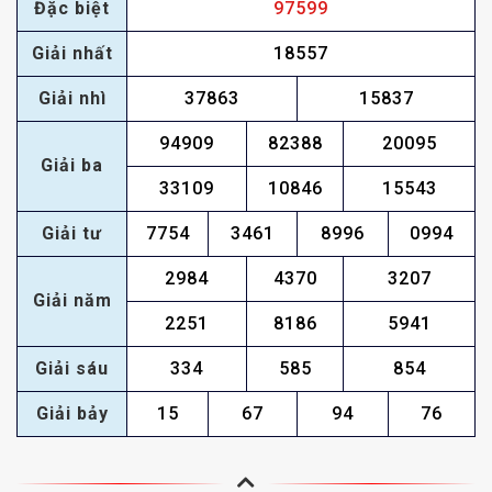
Đặc biệt
97599
Giải nhất
18557
Giải nhì
37863
15837
94909
82388
20095
Giải ba
33109
10846
15543
Giải tư
7754
3461
8996
0994
2984
4370
3207
Giải năm
2251
8186
5941
Giải sáu
334
585
854
Giải bảy
15
67
94
76