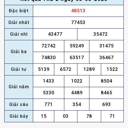
Đặc biệt
48513
Giải nhất
77453
Giải nhì
43477
35472
72742
59249
31475
Giải ba
74830
63517
36467
Giải tư
5139
6572
1289
1522
1433
1022
8504
Giải năm
5330
4489
8465
Giải sáu
771
354
693
Giải bảy
15
03
78
71