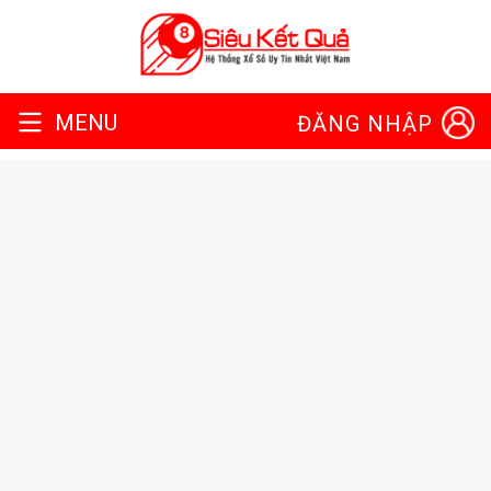
MENU
ĐĂNG NHẬP