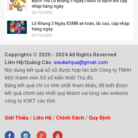
Bạch Thủ Lô khung 3 ngày | Nuôi lô bạch thủ cập
nhập hàng ngày
02/12/2020
Lô Khung 3 Ngày XSMB an toàn, lãi cao, cập nhập
hàng ngày
01/12/2020
Copyrights © 2020 - 2024 All Rights Reserved
Liên Hệ/Quảng Cáo
:
sieuketqua@gmail.com
Nội dung kết quả xổ số được hợp tác bởi Công ty TNHH
Một thành viên Xổ số kiến thiết Thủ đô.
Bảng kết quả chỉ có tính chất tham khảo, để biết được
kết quả chính xác nhất quý khách vui lòng vào website
công ty XSKT các tỉnh.
Giới Thiệu
/
Liên Hệ
/
Chính Sách
/
Quy Định