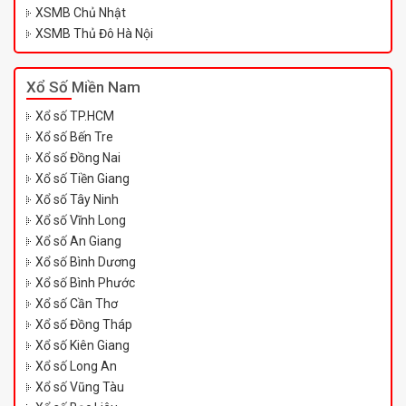
XSMB Chủ Nhật
XSMB Thủ Đô Hà Nội
Xổ Số Miền Nam
Xổ số TP.HCM
Xổ số Bến Tre
Xổ số Đồng Nai
Xổ số Tiền Giang
Xổ số Tây Ninh
Xổ số Vĩnh Long
Xổ số An Giang
Xổ số Bình Dương
Xổ số Bình Phước
Xổ số Cần Thơ
Xổ số Đồng Tháp
Xổ số Kiên Giang
Xổ số Long An
Xổ số Vũng Tàu