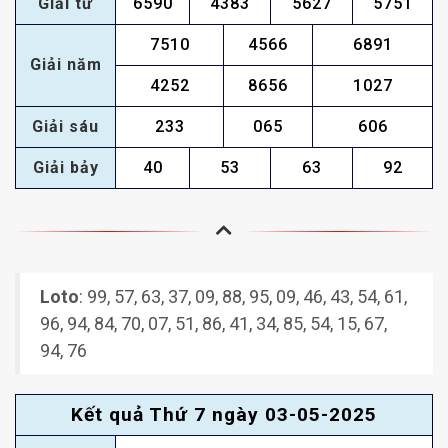
Giải tư
6590
4383
5627
5751
7510
4566
6891
Giải năm
4252
8656
1027
Giải sáu
233
065
606
Giải bảy
40
53
63
92
Loto
:
99
,
57
,
63
,
37
,
09
,
88
,
95
,
09
,
46
,
43
,
54
,
61
,
96
,
94
,
84
,
70
,
07
,
51
,
86
,
41
,
34
,
85
,
54
,
15
,
67
,
94
,
76
Kết quả Thứ 7 ngày 03-05-2025