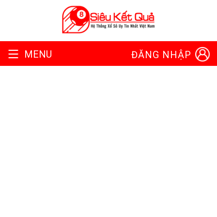
MENU
ĐĂNG NHẬP