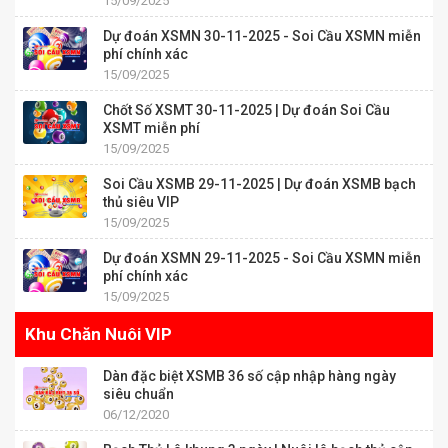
15/09/2025
Dự đoán XSMN 30-11-2025 - Soi Cầu XSMN miễn
phí chính xác
15/09/2025
Chốt Số XSMT 30-11-2025 | Dự đoán Soi Cầu
XSMT miễn phí
15/09/2025
Soi Cầu XSMB 29-11-2025 | Dự đoán XSMB bạch
thủ siêu VIP
15/09/2025
Dự đoán XSMN 29-11-2025 - Soi Cầu XSMN miễn
phí chính xác
15/09/2025
Khu Chăn Nuôi VIP
Dàn đặc biệt XSMB 36 số cập nhập hàng ngày
siêu chuẩn
06/12/2020