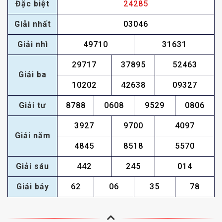
Đặc biệt
24285
Giải nhất
03046
Giải nhì
49710
31631
29717
37895
52463
Giải ba
10202
42638
09327
Giải tư
8788
0608
9529
0806
3927
9700
4097
Giải năm
4845
8518
5570
Giải sáu
442
245
014
Giải bảy
62
06
35
78