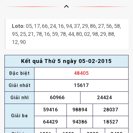
Loto
:
05
,
17
,
66
,
24
,
16
,
94
,
37
,
29
,
86
,
27
,
56
,
58
,
95
,
25
,
21
,
78
,
16
,
59
,
78
,
44
,
80
,
02
,
98
,
29
,
88
,
12
,
90
Kết quả Thứ 5 ngày 05-02-2015
Đặc biệt
48405
Giải nhất
15617
Giải nhì
60966
24424
59416
98894
28037
Giải ba
64429
94386
18527