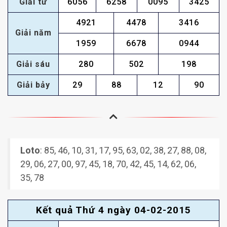
Giải tư
6056
6258
0095
3425
4921
4478
3416
Giải năm
1959
6678
0944
Giải sáu
280
502
198
Giải bảy
29
88
12
90
Loto
:
85
,
46
,
10
,
31
,
17
,
95
,
63
,
02
,
38
,
27
,
88
,
08
,
29
,
06
,
27
,
00
,
97
,
45
,
18
,
70
,
42
,
45
,
14
,
62
,
06
,
35
,
78
Kết quả Thứ 4 ngày 04-02-2015