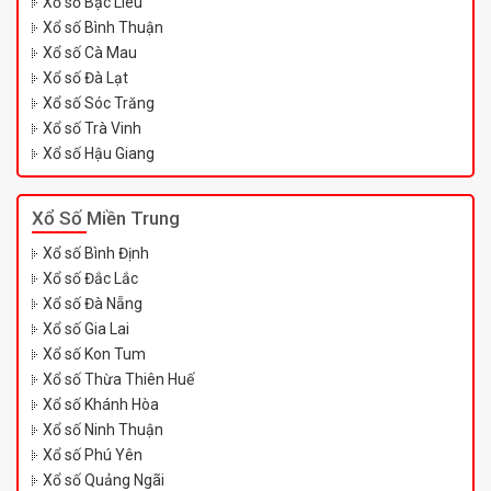
Xổ số Bạc Liêu
Xổ số Bình Thuận
Xổ số Cà Mau
Xổ số Đà Lạt
Xổ số Sóc Trăng
Xổ số Trà Vinh
Xổ số Hậu Giang
Xổ Số Miền Trung
Xổ số Bình Định
Xổ số Đắc Lắc
Xổ số Đà Nẵng
Xổ số Gia Lai
Xổ số Kon Tum
Xổ số Thừa Thiên Huế
Xổ số Khánh Hòa
Xổ số Ninh Thuận
Xổ số Phú Yên
Xổ số Quảng Ngãi