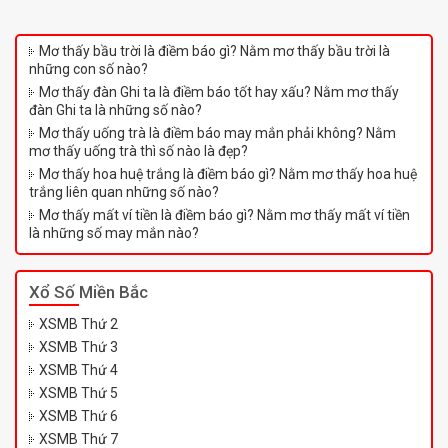
Mơ thấy bầu trời là điềm báo gì? Nằm mơ thấy bầu trời là
những con số nào?
Mơ thấy đàn Ghi ta là điềm báo tốt hay xấu? Nằm mơ thấy
đàn Ghi ta là những số nào?
Mơ thấy uống trà là điềm báo may mắn phải không? Nằm
mơ thấy uống trà thì số nào là đẹp?
Mơ thấy hoa huệ trắng là điềm báo gì? Nằm mơ thấy hoa huệ
trắng liên quan những số nào?
Mơ thấy mất ví tiền là điềm báo gì? Nằm mơ thấy mất ví tiền
là những số may mắn nào?
Xổ Số Miền Bắc
XSMB Thứ 2
XSMB Thứ 3
XSMB Thứ 4
XSMB Thứ 5
XSMB Thứ 6
XSMB Thứ 7