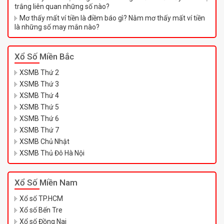
trắng liên quan những số nào?
Mơ thấy mất ví tiền là điềm báo gì? Nằm mơ thấy mất ví tiền
là những số may mắn nào?
Xổ Số Miền Bắc
XSMB Thứ 2
XSMB Thứ 3
XSMB Thứ 4
XSMB Thứ 5
XSMB Thứ 6
XSMB Thứ 7
XSMB Chủ Nhật
XSMB Thủ Đô Hà Nội
Xổ Số Miền Nam
Xổ số TP.HCM
Xổ số Bến Tre
Xổ số Đồng Nai