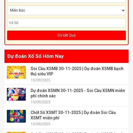
Dò Kết Quả
Dự đoán Xổ Số Hôm Nay
Soi Cầu XSMB 30-11-2025 | Dự đoán XSMB bạch
thủ siêu VIP
15/09/2025
Dự đoán XSMN 30-11-2025 - Soi Cầu XSMN miễn
phí chính xác
15/09/2025
Chốt Số XSMT 30-11-2025 | Dự đoán Soi Cầu
XSMT miễn phí
15/09/2025