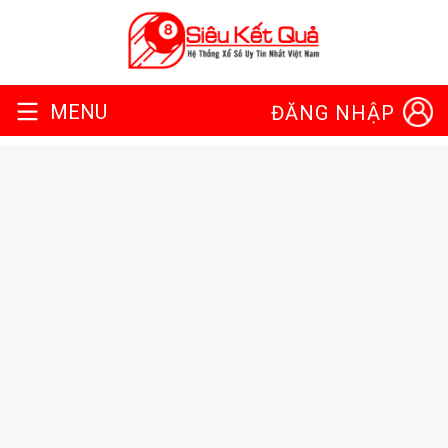
MENU
ĐĂNG NHẬP