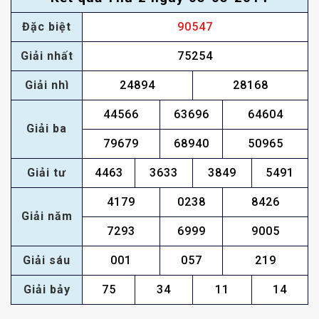
Đặc biệt
90547
Giải nhất
75254
Giải nhì
24894
28168
44566
63696
64604
Giải ba
79679
68940
50965
Giải tư
4463
3633
3849
5491
4179
0238
8426
Giải năm
7293
6999
9005
Giải sáu
001
057
219
Giải bảy
75
34
11
14