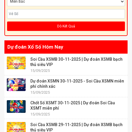
Dò Kết Quả
Dự đoán Xổ Số Hôm Nay
Soi Cầu XSMB 30-11-2025 | Dự đoán XSMB bạch
thủ siêu VIP
15/09/2025
Dự đoán XSMN 30-11-2025 - Soi Cầu XSMN miễn
phí chính xác
15/09/2025
Chốt Số XSMT 30-11-2025 | Dự đoán Soi Cầu
XSMT miễn phí
15/09/2025
Soi Cầu XSMB 29-11-2025 | Dự đoán XSMB bạch
thủ siêu VIP