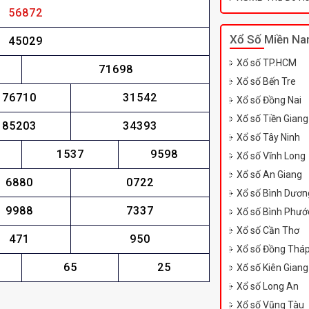
56872
Xổ Số Miền N
45029
Xổ số TP.HCM
71698
Xổ số Bến Tre
76710
31542
Xổ số Đồng Nai
Xổ số Tiền Giang
85203
34393
Xổ số Tây Ninh
1537
9598
Xổ số Vĩnh Long
Xổ số An Giang
6880
0722
Xổ số Bình Dươn
9988
7337
Xổ số Bình Phướ
Xổ số Cần Thơ
471
950
Xổ số Đồng Thá
65
25
Xổ số Kiên Giang
Xổ số Long An
Xổ số Vũng Tàu