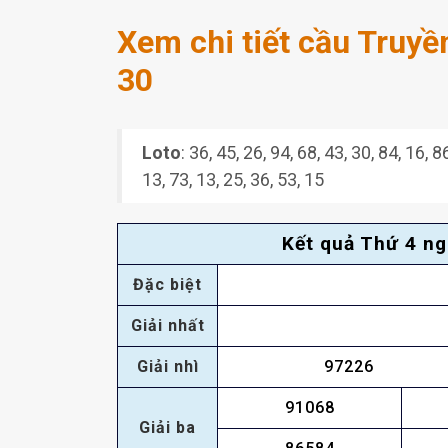
Xem chi tiết cầu Truyề
30
Loto
:
36
,
45
,
26
,
94
,
68
,
43
,
30
,
84
,
16
,
8
13
,
73
,
13
,
25
,
36
,
53
,
15
Kết quả Thứ 4 n
Đặc biệt
Giải nhất
Giải nhì
97226
91068
Giải ba