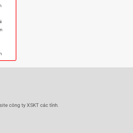
n
i
am
h
site công ty XSKT các tỉnh.