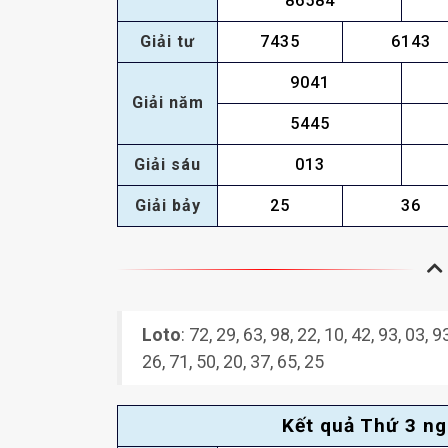
86584
Giải tư
7435
6143
9041
Giải năm
5445
Giải sáu
013
Giải bảy
25
36
Loto
:
72
,
29
,
63
,
98
,
22
,
10
,
42
,
93
,
03
,
9
26
,
71
,
50
,
20
,
37
,
65
,
25
Kết quả Thứ 3 n