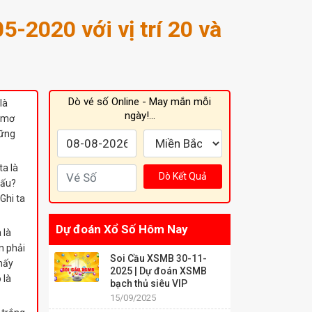
5-2020 với vị trí 20 và
Dò vé số Online - May mắn mỗi
là
ngày!...
 mơ
hững
ta là
Dò Kết Quả
xấu?
Ghi ta
Dự đoán Xổ Số Hôm Nay
 là
n phải
Soi Cầu XSMB 30-11-
hấy
2025 | Dự đoán XSMB
 là
bạch thủ siêu VIP
15/09/2025