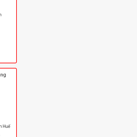
n
ung
n Huế
a