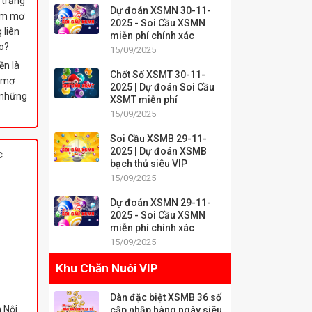
 trắng
Dự đoán XSMN 30-11-
Nằm mơ
2025 - Soi Cầu XSMN
 liên
miễn phí chính xác
o?
15/09/2025
ền là
Chốt Số XSMT 30-11-
 mơ
2025 | Dự đoán Soi Cầu
à những
XSMT miễn phí
15/09/2025
Soi Cầu XSMB 29-11-
2025 | Dự đoán XSMB
c
bạch thủ siêu VIP
15/09/2025
Dự đoán XSMN 29-11-
2025 - Soi Cầu XSMN
miễn phí chính xác
15/09/2025
Khu Chăn Nuôi VIP
Dàn đặc biệt XSMB 36 số
 Nội
cập nhập hàng ngày siêu