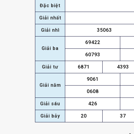
Đặc biệt
Giải nhất
Giải nhì
35063
69422
Giải ba
60793
Giải tư
6871
4393
9061
Giải năm
0608
Giải sáu
426
Giải bảy
20
37