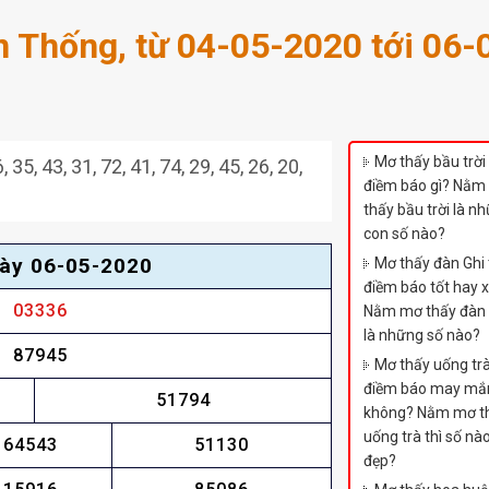
n Thống, từ 04-05-2020 tới 06-0
Mơ thấy bầu trời 
6
,
35
,
43
,
31
,
72
,
41
,
74
,
29
,
45
,
26
,
20
,
điềm báo gì? Nằm
thấy bầu trời là n
con số nào?
gày 06-05-2020
Mơ thấy đàn Ghi 
điềm báo tốt hay 
03336
Nằm mơ thấy đàn 
là những số nào?
87945
Mơ thấy uống trà
điềm báo may mắ
51794
không? Nằm mơ t
uống trà thì số nào
64543
51130
đẹp?