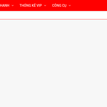
NHANH
THỐNG KÊ VIP
CÔNG CỤ