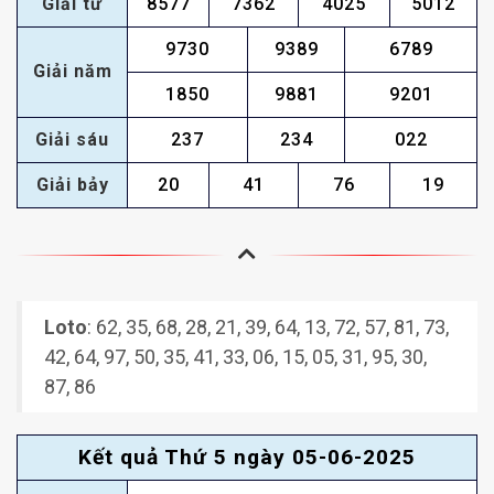
Giải tư
8577
7362
4025
5012
9730
9389
6789
Giải năm
1850
9881
9201
Giải sáu
237
234
022
Giải bảy
20
41
76
19
Loto
:
62
,
35
,
68
,
28
,
21
,
39
,
64
,
13
,
72
,
57
,
81
,
73
,
42
,
64
,
97
,
50
,
35
,
41
,
33
,
06
,
15
,
05
,
31
,
95
,
30
,
87
,
86
Kết quả Thứ 5 ngày 05-06-2025