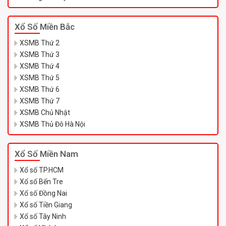
Xổ Số Miền Bắc
XSMB Thứ 2
XSMB Thứ 3
XSMB Thứ 4
XSMB Thứ 5
XSMB Thứ 6
XSMB Thứ 7
XSMB Chủ Nhật
XSMB Thủ Đô Hà Nội
Xổ Số Miền Nam
Xổ số TP.HCM
Xổ số Bến Tre
Xổ số Đồng Nai
Xổ số Tiền Giang
Xổ số Tây Ninh