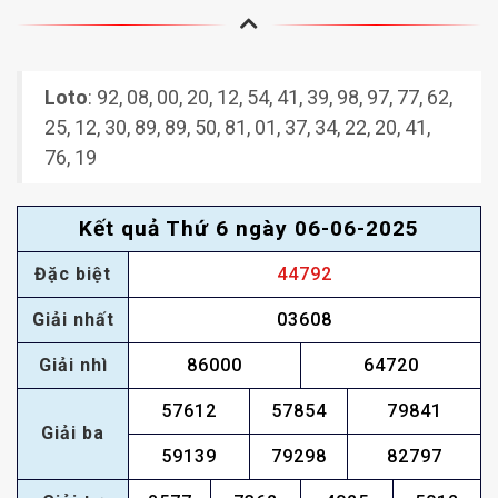
Loto
:
92
,
08
,
00
,
20
,
12
,
54
,
41
,
39
,
98
,
97
,
77
,
62
,
25
,
12
,
30
,
89
,
89
,
50
,
81
,
01
,
37
,
34
,
22
,
20
,
41
,
76
,
19
Kết quả Thứ 6 ngày 06-06-2025
Đặc biệt
44792
Giải nhất
03608
Giải nhì
86000
64720
57612
57854
79841
Giải ba
59139
79298
82797