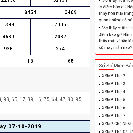
22156
52131
Mơ thấy hoa huệ
là điềm báo gì? 
8454
3469
thấy hoa huệ trắng
quan những số nà
1389
7005
Mơ thấy mất ví ti
điềm báo gì? Nằm
4589
2482
thấy mất ví tiền l
số may mắn nào?
938
274
18
68
Xổ Số Miền Bắ
XSMB Thứ 2
XSMB Thứ 3
XSMB Thứ 4
8
,
93
,
65
,
17
,
89
,
16
,
75
,
64
,
47
,
80
,
95
,
XSMB Thứ 5
XSMB Thứ 6
XSMB Thứ 7
XSMB Chủ Nhật
gày 07-10-2019
XSMB Thủ Đô Hà