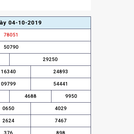
gày 04-10-2019
78051
50790
29250
16340
24893
09799
54441
4688
9950
0650
4029
2624
7467
376
898