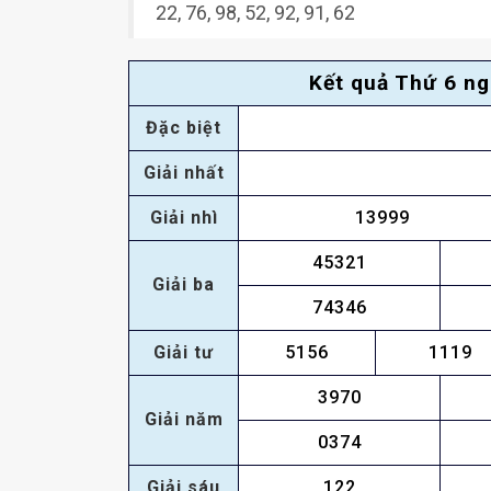
22
,
76
,
98
,
52
,
92
,
91
,
62
Kết quả Thứ 6 n
Đặc biệt
Giải nhất
Giải nhì
13999
45321
Giải ba
74346
Giải tư
5156
1119
3970
Giải năm
0374
Giải sáu
122