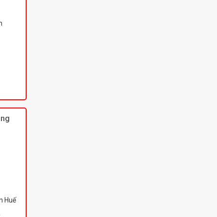
n
ung
n Huế
a