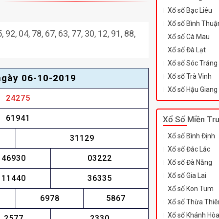
Xổ số Bạc Liêu
Xổ số Bình Thuậ
5
,
92
,
04
,
78
,
67
,
63
,
77
,
30
,
12
,
91
,
88
,
Xổ số Cà Mau
Xổ số Đà Lạt
Xổ số Sóc Trăng
ngày 06-10-2019
Xổ số Trà Vinh
Xổ số Hậu Giang
24275
61941
Xổ Số Miền Tr
Xổ số Bình Định
31129
Xổ số Đắc Lắc
46930
03222
Xổ số Đà Nẵng
Xổ số Gia Lai
11440
36335
Xổ số Kon Tum
6978
5867
Xổ số Thừa Thiê
Xổ số Khánh Hò
2577
2330