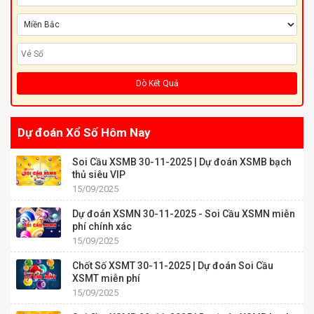
Dò Kết Quả
Dự đoán Xổ Số Hôm Nay
Soi Cầu XSMB 30-11-2025 | Dự đoán XSMB bạch
thủ siêu VIP
15/09/2025
Dự đoán XSMN 30-11-2025 - Soi Cầu XSMN miễn
phí chính xác
15/09/2025
Chốt Số XSMT 30-11-2025 | Dự đoán Soi Cầu
XSMT miễn phí
15/09/2025