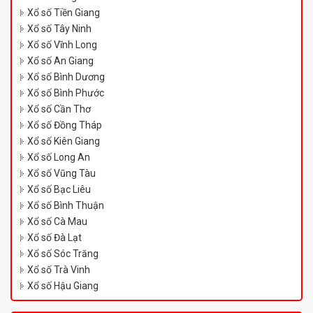
Xổ số Tiền Giang
Xổ số Tây Ninh
Xổ số Vĩnh Long
Xổ số An Giang
Xổ số Bình Dương
Xổ số Bình Phước
Xổ số Cần Thơ
Xổ số Đồng Tháp
Xổ số Kiên Giang
Xổ số Long An
Xổ số Vũng Tàu
Xổ số Bạc Liêu
Xổ số Bình Thuận
Xổ số Cà Mau
Xổ số Đà Lạt
Xổ số Sóc Trăng
Xổ số Trà Vinh
Xổ số Hậu Giang