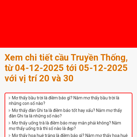
Xem chi tiết cầu Truyền Thống,
từ 04-12-2025 tới 05-12-2025
với vị trí 20 và 30
Mơ thấy bầu trời là điềm báo gì? Nằm mơ thấy bầu trời là
những con số nào?
Mơ thấy đàn Ghi ta là điềm báo tốt hay xấu? Nằm mơ thấy
đàn Ghi ta là những số nào?
Mơ thấy uống trà là điềm báo may mắn phải không? Nằm
mơ thấy uống trà thì số nào là đẹp?
Mơ thấy hoa huệ trắng là điềm báo gì? Nằm mơ thấy hoa huệ