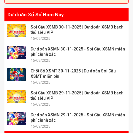
Dự đoán Xổ Số Hôm Nay
Soi Cầu XSMB 30-11-2025 | Dự đoán XSMB bạch
thủ siêu VIP
15/09/2025
Dự đoán XSMN 30-11-2025 - Soi Cầu XSMN miễn
phí chính xác
15/09/2025
Chốt Số XSMT 30-11-2025 | Dự đoán Soi Cầu
XSMT miễn phí
15/09/2025
Soi Cầu XSMB 29-11-2025 | Dự đoán XSMB bạch
thủ siêu VIP
15/09/2025
Dự đoán XSMN 29-11-2025 - Soi Cầu XSMN miễn
phí chính xác
15/09/2025