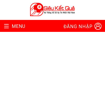
MENU
ĐĂNG NHẬP