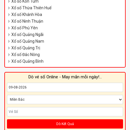
Xổ số Kon Tum
Xổ số Thừa Thiên Huế
Xổ số Khánh Hòa
Xổ số Ninh Thuận
Xổ số Phú Yên
Xổ số Quảng Ngãi
Xổ số Quảng Nam
Xổ số Quảng Trị
Xổ số Đắc Nông
Xổ số Quảng Bình
Dò vé số Online - May mắn mỗi ngày!...
Dò Kết Quả