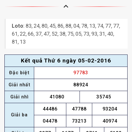
Loto
:
83
,
24
,
80
,
45
,
86
,
88
,
04
,
78
,
13
,
74
,
77
,
77
,
61
,
22
,
66
,
37
,
47
,
52
,
38
,
75
,
05
,
73
,
93
,
31
,
40
,
81
,
13
Kết quả Thứ 6 ngày 05-02-2016
Đặc biệt
97783
Giải nhất
88924
Giải nhì
41080
35745
44486
47788
93204
Giải ba
04478
73213
40974