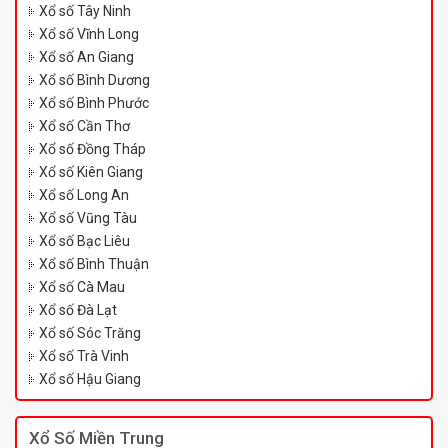
Xổ số Tây Ninh
Xổ số Vĩnh Long
Xổ số An Giang
Xổ số Bình Dương
Xổ số Bình Phước
Xổ số Cần Thơ
Xổ số Đồng Tháp
Xổ số Kiên Giang
Xổ số Long An
Xổ số Vũng Tàu
Xổ số Bạc Liêu
Xổ số Bình Thuận
Xổ số Cà Mau
Xổ số Đà Lạt
Xổ số Sóc Trăng
Xổ số Trà Vinh
Xổ số Hậu Giang
Xổ Số Miền Trung