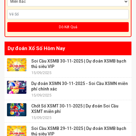
Dò Kết Quả
Dự đoán Xổ Số Hôm Nay
Soi Cầu XSMB 30-11-2025 | Dự đoán XSMB bạch
thủ siêu VIP
15/09/2025
Dự đoán XSMN 30-11-2025 - Soi Cầu XSMN miễn
phí chính xác
15/09/2025
Chốt Số XSMT 30-11-2025 | Dự đoán Soi Cầu
XSMT miễn phí
15/09/2025
Soi Cầu XSMB 29-11-2025 | Dự đoán XSMB bạch
thủ siêu VIP