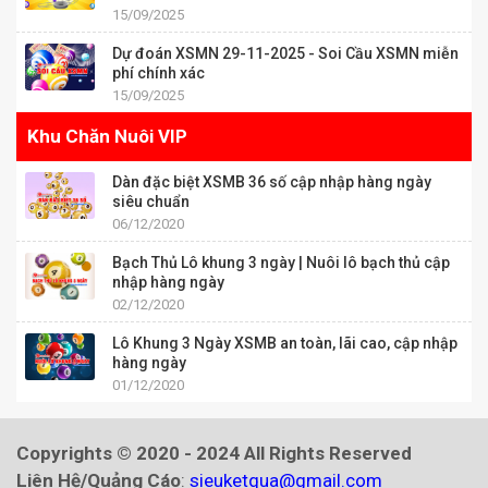
15/09/2025
Dự đoán XSMN 29-11-2025 - Soi Cầu XSMN miễn
phí chính xác
15/09/2025
Khu Chăn Nuôi VIP
Dàn đặc biệt XSMB 36 số cập nhập hàng ngày
siêu chuẩn
06/12/2020
Bạch Thủ Lô khung 3 ngày | Nuôi lô bạch thủ cập
nhập hàng ngày
02/12/2020
Lô Khung 3 Ngày XSMB an toàn, lãi cao, cập nhập
hàng ngày
01/12/2020
Copyrights © 2020 - 2024 All Rights Reserved
Liên Hệ/Quảng Cáo
:
sieuketqua@gmail.com