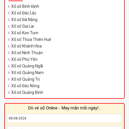
Xổ số Bình Định
Xổ số Đắc Lắc
Xổ số Đà Nẵng
Xổ số Gia Lai
Xổ số Kon Tum
Xổ số Thừa Thiên Huế
Xổ số Khánh Hòa
Xổ số Ninh Thuận
Xổ số Phú Yên
Xổ số Quảng Ngãi
Xổ số Quảng Nam
Xổ số Quảng Trị
Xổ số Đắc Nông
Xổ số Quảng Bình
Dò vé số Online - May mắn mỗi ngày!...