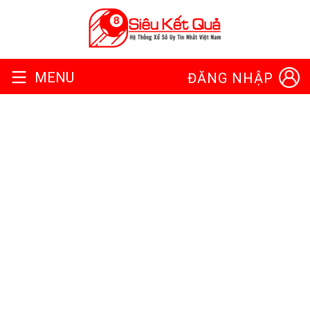
MENU
ĐĂNG NHẬP