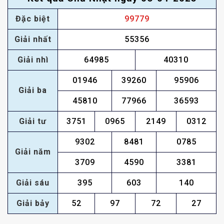
Đặc biệt
99779
Giải nhất
55356
Giải nhì
64985
40310
01946
39260
95906
Giải ba
45810
77966
36593
Giải tư
3751
0965
2149
0312
9302
8481
0785
Giải năm
3709
4590
3381
Giải sáu
395
603
140
Giải bảy
52
97
72
27