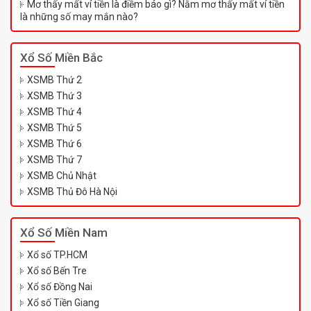
Mơ thấy mất ví tiền là điềm báo gì? Nằm mơ thấy mất ví tiền
là những số may mắn nào?
Xổ Số Miền Bắc
XSMB Thứ 2
XSMB Thứ 3
XSMB Thứ 4
XSMB Thứ 5
XSMB Thứ 6
XSMB Thứ 7
XSMB Chủ Nhật
XSMB Thủ Đô Hà Nội
Xổ Số Miền Nam
Xổ số TP.HCM
Xổ số Bến Tre
Xổ số Đồng Nai
Xổ số Tiền Giang