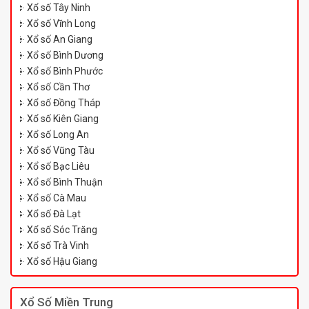
Xổ số Tây Ninh
Xổ số Vĩnh Long
Xổ số An Giang
Xổ số Bình Dương
Xổ số Bình Phước
Xổ số Cần Thơ
Xổ số Đồng Tháp
Xổ số Kiên Giang
Xổ số Long An
Xổ số Vũng Tàu
Xổ số Bạc Liêu
Xổ số Bình Thuận
Xổ số Cà Mau
Xổ số Đà Lạt
Xổ số Sóc Trăng
Xổ số Trà Vinh
Xổ số Hậu Giang
Xổ Số Miền Trung