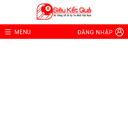
MENU
ĐĂNG NHẬP