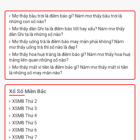
Mơ thấy bầu trời là điềm báo gì? Nằm mơ thấy bầu trời là
những con số nào?
Mơ thấy đàn Ghi ta là điềm báo tốt hay xấu? Nằm mơ thấy
đàn Ghi ta là những số nào?
Mơ thấy uống trà là điềm báo may mắn phải không? Nằm
mơ thấy uống trà thì số nào là đẹp?
Mơ thấy hoa huệ trắng là điềm báo gì? Nằm mơ thấy hoa huệ
trắng liên quan những số nào?
Mơ thấy mất ví tiền là điềm báo gì? Nằm mơ thấy mất ví tiền
là những số may mắn nào?
Xổ Số Miền Bắc
XSMB Thứ 2
XSMB Thứ 3
XSMB Thứ 4
XSMB Thứ 5
XSMB Thứ 6
XSMB Thứ 7