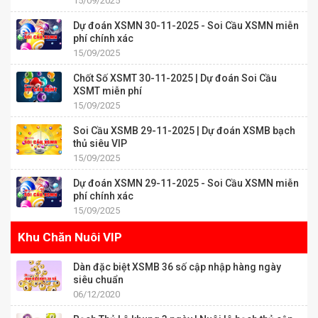
15/09/2025
Dự đoán XSMN 30-11-2025 - Soi Cầu XSMN miễn
phí chính xác
15/09/2025
Chốt Số XSMT 30-11-2025 | Dự đoán Soi Cầu
XSMT miễn phí
15/09/2025
Soi Cầu XSMB 29-11-2025 | Dự đoán XSMB bạch
thủ siêu VIP
15/09/2025
Dự đoán XSMN 29-11-2025 - Soi Cầu XSMN miễn
phí chính xác
15/09/2025
Khu Chăn Nuôi VIP
Dàn đặc biệt XSMB 36 số cập nhập hàng ngày
siêu chuẩn
06/12/2020