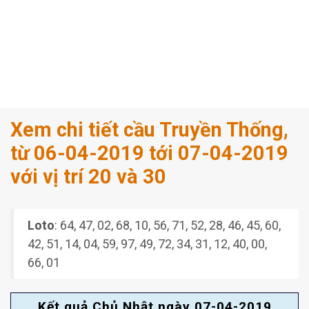
Xem chi tiết cầu Truyền Thống,
từ 06-04-2019 tới 07-04-2019
với vị trí 20 và 30
Loto
:
64
,
47
,
02
,
68
,
10
,
56
,
71
,
52
,
28
,
46
,
45
,
60
,
42
,
51
,
14
,
04
,
59
,
97
,
49
,
72
,
34
,
31
,
12
,
40
,
00
,
66
,
01
Kết quả Chủ Nhật ngày 07-04-2019