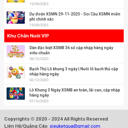
15/09/2025
Dự đoán XSMN 29-11-2025 - Soi Cầu XSMN miễn
phí chính xác
15/09/2025
Khu Chăn Nuôi VIP
Dàn đặc biệt XSMB 36 số cập nhập hàng ngày
siêu chuẩn
06/12/2020
Bạch Thủ Lô khung 3 ngày | Nuôi lô bạch thủ cập
nhập hàng ngày
02/12/2020
Lô Khung 3 Ngày XSMB an toàn, lãi cao, cập nhập
hàng ngày
01/12/2020
Copyrights © 2020 - 2024 All Rights Reserved
Liên Hệ/Quảng Cáo
:
sieuketqua@gmail.com