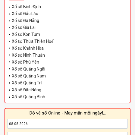
Xổ số Bình Định
Xổ số Đắc Lắc
Xổ số Đà Nẵng
Xổ số Gia Lai
Xổ số Kon Tum
Xổ số Thừa Thiên Huế
Xổ số Khánh Hòa
Xổ số Ninh Thuận
Xổ số Phú Yên
Xổ số Quảng Ngãi
Xổ số Quảng Nam
Xổ số Quảng Trị
Xổ số Đắc Nông
Xổ số Quảng Bình
Dò vé số Online - May mắn mỗi ngày!...