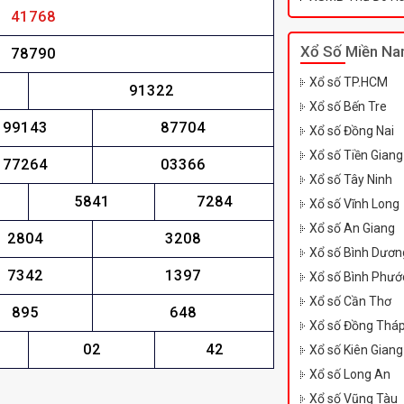
41768
Xổ Số Miền N
78790
Xổ số TP.HCM
91322
Xổ số Bến Tre
99143
87704
Xổ số Đồng Nai
Xổ số Tiền Giang
77264
03366
Xổ số Tây Ninh
5841
7284
Xổ số Vĩnh Long
Xổ số An Giang
2804
3208
Xổ số Bình Dươn
7342
1397
Xổ số Bình Phướ
Xổ số Cần Thơ
895
648
Xổ số Đồng Thá
02
42
Xổ số Kiên Giang
Xổ số Long An
Xổ số Vũng Tàu