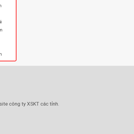
n
i
am
h
site công ty XSKT các tỉnh.