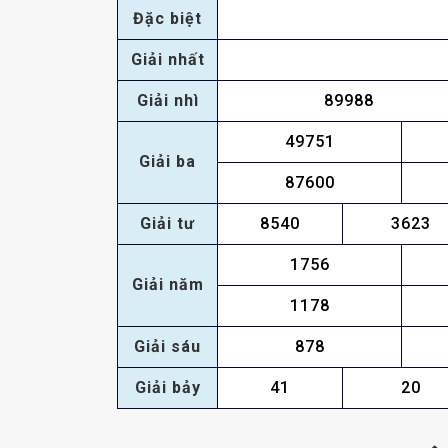
Đặc biệt
Giải nhất
Giải nhì
89988
49751
Giải ba
87600
Giải tư
8540
3623
1756
Giải năm
1178
Giải sáu
878
Giải bảy
41
20