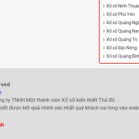
Xổ số Ninh Thuậ
Xổ số Phú Yên
Xổ số Quảng Ngã
Xổ số Quảng N
Xổ số Quảng Trị
Xổ số Đắc Nông
Xổ số Quảng Bìn
rved
m
g ty TNHH Một thành viên Xổ số kiến thiết Thủ đô.
biết được kết quả chính xác nhất quý khách vui lòng vào web
nh