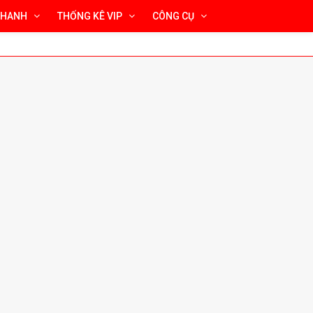
NHANH
THỐNG KÊ VIP
CÔNG CỤ