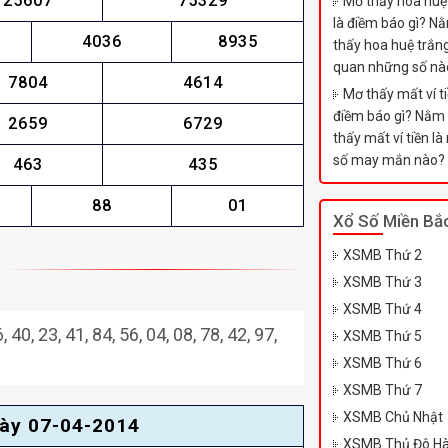
25607
75329
Mơ thấy hoa huệ
là điềm báo gì? 
4036
8935
thấy hoa huệ trắng
quan những số nà
7804
4614
Mơ thấy mất ví ti
điềm báo gì? Nằm
2659
6729
thấy mất ví tiền l
số may mắn nào?
463
435
88
01
Xổ Số Miền Bắ
XSMB Thứ 2
XSMB Thứ 3
XSMB Thứ 4
6
,
40
,
23
,
41
,
84
,
56
,
04
,
08
,
78
,
42
,
97
,
XSMB Thứ 5
XSMB Thứ 6
XSMB Thứ 7
XSMB Chủ Nhật
gày 07-04-2014
XSMB Thủ Đô Hà