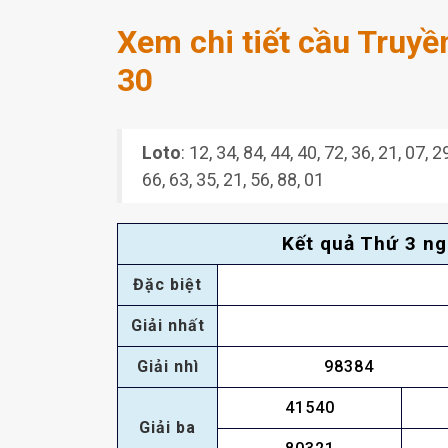
Xem chi tiết cầu Truyề
30
Loto
:
12
,
34
,
84
,
44
,
40
,
72
,
36
,
21
,
07
,
2
66
,
63
,
35
,
21
,
56
,
88
,
01
Kết quả Thứ 3 n
Đặc biệt
Giải nhất
Giải nhì
98384
41540
Giải ba