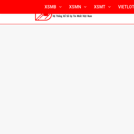
XSMB
XSMN
XSMT
VIETLO