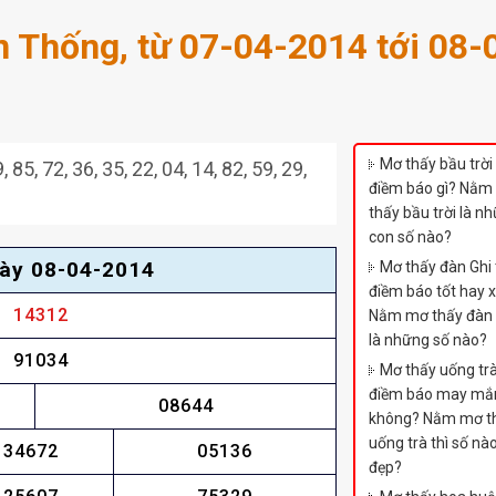
n Thống, từ 07-04-2014 tới 08-0
Mơ thấy bầu trời 
9
,
85
,
72
,
36
,
35
,
22
,
04
,
14
,
82
,
59
,
29
,
điềm báo gì? Nằm
thấy bầu trời là n
con số nào?
gày 08-04-2014
Mơ thấy đàn Ghi 
điềm báo tốt hay 
14312
Nằm mơ thấy đàn 
là những số nào?
91034
Mơ thấy uống trà
điềm báo may mắ
08644
không? Nằm mơ t
uống trà thì số nào
34672
05136
đẹp?