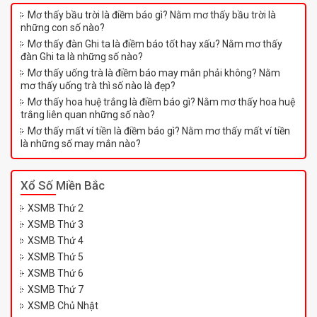
Mơ thấy bầu trời là điềm báo gì? Nằm mơ thấy bầu trời là
những con số nào?
Mơ thấy đàn Ghi ta là điềm báo tốt hay xấu? Nằm mơ thấy
đàn Ghi ta là những số nào?
Mơ thấy uống trà là điềm báo may mắn phải không? Nằm
mơ thấy uống trà thì số nào là đẹp?
Mơ thấy hoa huệ trắng là điềm báo gì? Nằm mơ thấy hoa huệ
trắng liên quan những số nào?
Mơ thấy mất ví tiền là điềm báo gì? Nằm mơ thấy mất ví tiền
là những số may mắn nào?
Xổ Số Miền Bắc
XSMB Thứ 2
XSMB Thứ 3
XSMB Thứ 4
XSMB Thứ 5
XSMB Thứ 6
XSMB Thứ 7
XSMB Chủ Nhật