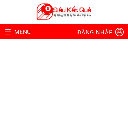
MENU
ĐĂNG NHẬP