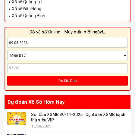
Xổ số Quảng Trị
Xổ số Đắc Nông
Xổ số Quảng Bình
Dò vé số Online - May mắn mỗi ngày!...
Dò Kết Quả
Dự đoán Xổ Số Hôm Nay
Soi Cầu XSMB 30-11-2025 | Dự đoán XSMB bạch
thủ siêu VIP
15/09/2025