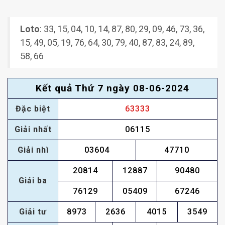
Loto
:
33
,
15
,
04
,
10
,
14
,
87
,
80
,
29
,
09
,
46
,
73
,
36
,
15
,
49
,
05
,
19
,
76
,
64
,
30
,
79
,
40
,
87
,
83
,
24
,
89
,
58
,
66
Kết quả Thứ 7 ngày 08-06-2024
Đặc biệt
63333
Giải nhất
06115
Giải nhì
03604
47710
20814
12887
90480
Giải ba
76129
05409
67246
Giải tư
8973
2636
4015
3549