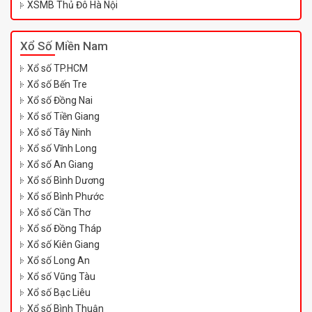
XSMB Thủ Đô Hà Nội
Xổ Số Miền Nam
Xổ số TP.HCM
Xổ số Bến Tre
Xổ số Đồng Nai
Xổ số Tiền Giang
Xổ số Tây Ninh
Xổ số Vĩnh Long
Xổ số An Giang
Xổ số Bình Dương
Xổ số Bình Phước
Xổ số Cần Thơ
Xổ số Đồng Tháp
Xổ số Kiên Giang
Xổ số Long An
Xổ số Vũng Tàu
Xổ số Bạc Liêu
Xổ số Bình Thuận