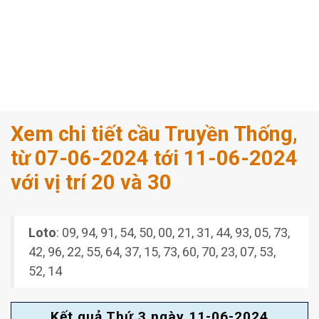
Xem chi tiết cầu Truyền Thống,
từ 07-06-2024 tới 11-06-2024
với vị trí 20 và 30
Loto
:
09
,
94
,
91
,
54
,
50
,
00
,
21
,
31
,
44
,
93
,
05
,
73
,
42
,
96
,
22
,
55
,
64
,
37
,
15
,
73
,
60
,
70
,
23
,
07
,
53
,
52
,
14
Kết quả Thứ 3 ngày 11-06-2024