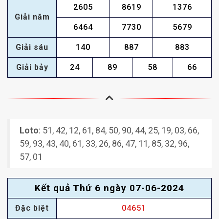
2605
8619
1376
Giải năm
6464
7730
5679
Giải sáu
140
887
883
Giải bảy
24
89
58
66
Loto
:
51
,
42
,
12
,
61
,
84
,
50
,
90
,
44
,
25
,
19
,
03
,
66
,
59
,
93
,
43
,
40
,
61
,
33
,
26
,
86
,
47
,
11
,
85
,
32
,
96
,
57
,
01
Kết quả Thứ 6 ngày 07-06-2024
Đặc biệt
04651