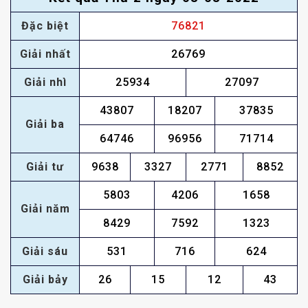
Đặc biệt
76821
Giải nhất
26769
Giải nhì
25934
27097
43807
18207
37835
Giải ba
64746
96956
71714
Giải tư
9638
3327
2771
8852
5803
4206
1658
Giải năm
8429
7592
1323
Giải sáu
531
716
624
Giải bảy
26
15
12
43