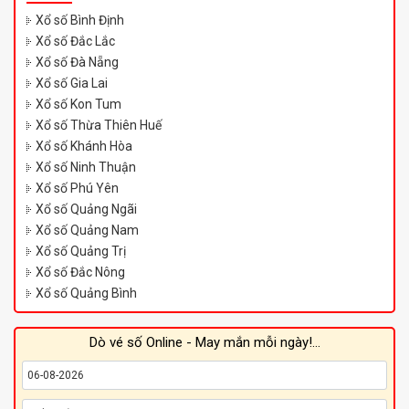
Xổ số Bình Định
Xổ số Đắc Lắc
Xổ số Đà Nẵng
Xổ số Gia Lai
Xổ số Kon Tum
Xổ số Thừa Thiên Huế
Xổ số Khánh Hòa
Xổ số Ninh Thuận
Xổ số Phú Yên
Xổ số Quảng Ngãi
Xổ số Quảng Nam
Xổ số Quảng Trị
Xổ số Đắc Nông
Xổ số Quảng Bình
Dò vé số Online - May mắn mỗi ngày!...