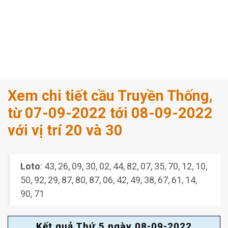
Xem chi tiết cầu Truyền Thống,
từ 07-09-2022 tới 08-09-2022
với vị trí 20 và 30
Loto
:
43
,
26
,
09
,
30
,
02
,
44
,
82
,
07
,
35
,
70
,
12
,
10
,
50
,
92
,
29
,
87
,
80
,
87
,
06
,
42
,
49
,
38
,
67
,
61
,
14
,
90
,
71
Kết quả Thứ 5 ngày 08-09-2022