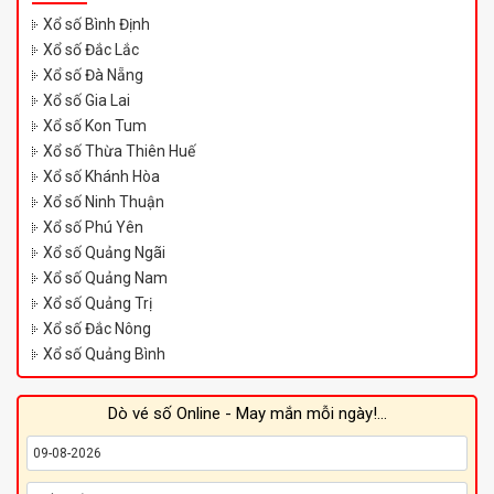
Xổ số Bình Định
Xổ số Đắc Lắc
Xổ số Đà Nẵng
Xổ số Gia Lai
Xổ số Kon Tum
Xổ số Thừa Thiên Huế
Xổ số Khánh Hòa
Xổ số Ninh Thuận
Xổ số Phú Yên
Xổ số Quảng Ngãi
Xổ số Quảng Nam
Xổ số Quảng Trị
Xổ số Đắc Nông
Xổ số Quảng Bình
Dò vé số Online - May mắn mỗi ngày!...