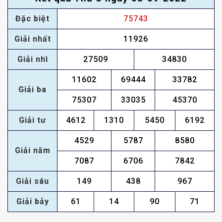
Đặc biệt
75743
Giải nhất
11926
Giải nhì
27509
34830
11602
69444
33782
Giải ba
75307
33035
45370
Giải tư
4612
1310
5450
6192
4529
5787
8580
Giải năm
7087
6706
7842
Giải sáu
149
438
967
Giải bảy
61
14
90
71