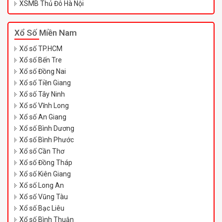
XSMB Thủ Đô Hà Nội
Xổ Số Miền Nam
Xổ số TP.HCM
Xổ số Bến Tre
Xổ số Đồng Nai
Xổ số Tiền Giang
Xổ số Tây Ninh
Xổ số Vĩnh Long
Xổ số An Giang
Xổ số Bình Dương
Xổ số Bình Phước
Xổ số Cần Thơ
Xổ số Đồng Tháp
Xổ số Kiên Giang
Xổ số Long An
Xổ số Vũng Tàu
Xổ số Bạc Liêu
Xổ số Bình Thuận