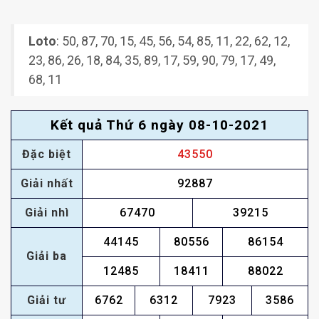
Loto
:
50
,
87
,
70
,
15
,
45
,
56
,
54
,
85
,
11
,
22
,
62
,
12
,
23
,
86
,
26
,
18
,
84
,
35
,
89
,
17
,
59
,
90
,
79
,
17
,
49
,
68
,
11
Kết quả Thứ 6 ngày 08-10-2021
Đặc biệt
43550
Giải nhất
92887
Giải nhì
67470
39215
44145
80556
86154
Giải ba
12485
18411
88022
Giải tư
6762
6312
7923
3586