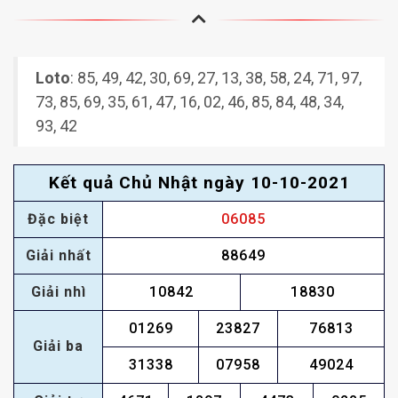
Loto
:
85
,
49
,
42
,
30
,
69
,
27
,
13
,
38
,
58
,
24
,
71
,
97
,
73
,
85
,
69
,
35
,
61
,
47
,
16
,
02
,
46
,
85
,
84
,
48
,
34
,
93
,
42
Kết quả Chủ Nhật ngày 10-10-2021
Đặc biệt
06085
Giải nhất
88649
Giải nhì
10842
18830
01269
23827
76813
Giải ba
31338
07958
49024