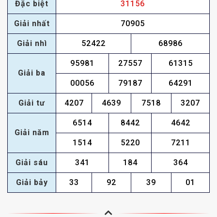
Đặc biệt
31156
Giải nhất
70905
Giải nhì
52422
68986
95981
27557
61315
Giải ba
00056
79187
64291
Giải tư
4207
4639
7518
3207
6514
8442
4642
Giải năm
1514
5220
7211
Giải sáu
341
184
364
Giải bảy
33
92
39
01