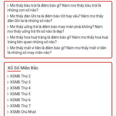
Mơ thấy bầu trời là điềm báo gì? Nằm mơ thấy bầu trời là
những con số nào?
Mơ thấy đàn Ghi ta là điềm báo tốt hay xấu? Nằm mơ thấy
đàn Ghi ta là những số nào?
Mơ thấy uống trà là điềm báo may mắn phải không? Nằm
mơ thấy uống trà thì số nào là đẹp?
Mơ thấy hoa huệ trắng là điềm báo gì? Nằm mơ thấy hoa huệ
trắng liên quan những số nào?
Mơ thấy mất ví tiền là điềm báo gì? Nằm mơ thấy mất ví tiền
là những số may mắn nào?
Xổ Số Miền Bắc
XSMB Thứ 2
XSMB Thứ 3
XSMB Thứ 4
XSMB Thứ 5
XSMB Thứ 6
XSMB Thứ 7
XSMB Chủ Nhật