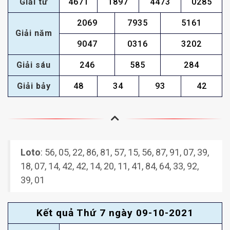
Giải tư
4671
1897
4473
0285
2069
7935
5161
Giải năm
9047
0316
3202
Giải sáu
246
585
284
Giải bảy
48
34
93
42
Loto
:
56
,
05
,
22
,
86
,
81
,
57
,
15
,
56
,
87
,
91
,
07
,
39
,
18
,
07
,
14
,
42
,
42
,
14
,
20
,
11
,
41
,
84
,
64
,
33
,
92
,
39
,
01
Kết quả Thứ 7 ngày 09-10-2021