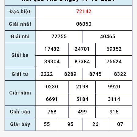
Đặc biệt
72142
Giải nhất
06050
Giải nhì
72755
40465
17432
24701
69352
Giải ba
39304
87384
75624
Giải tư
2222
8289
8745
8322
0230
2198
9920
Giải năm
6691
5184
3114
Giải sáu
758
499
915
Giải bảy
55
95
26
07