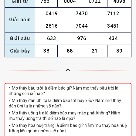
Giải tư
7561
0004
0722
4098
0419
7470
7112
Giải năm
2616
7044
3481
Giải sáu
633
976
434
Giải bảy
38
88
21
89
Mơ thấy bầu trời là điềm báo gì? Nằm mơ thấy bầu trời là
những con số nào?
Mơ thấy đàn Ghi ta là điềm báo tốt hay xấu? Nằm mơ thấy
đàn Ghi ta là những số nào?
Mơ thấy uống trà là điềm báo may mắn phải không? Nằm
mơ thấy uống trà thì số nào là đẹp?
Mơ thấy hoa huệ trắng là điềm báo gì? Nằm mơ thấy hoa huệ
trắng liên quan những số nào?