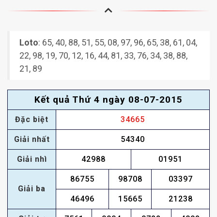
Loto
:
65
,
40
,
88
,
51
,
55
,
08
,
97
,
96
,
65
,
38
,
61
,
04
,
22
,
98
,
19
,
70
,
12
,
16
,
44
,
81
,
33
,
76
,
34
,
38
,
88
,
21
,
89
Kết quả Thứ 4 ngày 08-07-2015
Đặc biệt
34665
Giải nhất
54340
Giải nhì
42988
01951
86755
98708
03397
Giải ba
46496
15665
21238