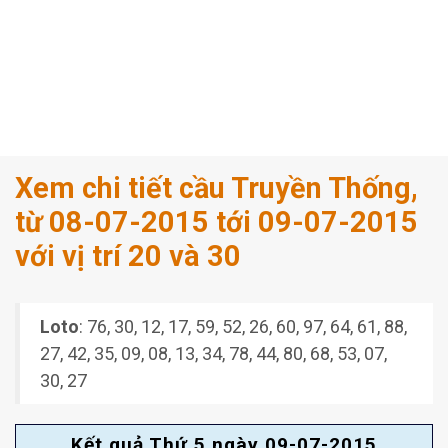
Xem chi tiết cầu Truyền Thống,
từ 08-07-2015 tới 09-07-2015
với vị trí 20 và 30
Loto
:
76
,
30
,
12
,
17
,
59
,
52
,
26
,
60
,
97
,
64
,
61
,
88
,
27
,
42
,
35
,
09
,
08
,
13
,
34
,
78
,
44
,
80
,
68
,
53
,
07
,
30
,
27
Kết quả Thứ 5 ngày 09-07-2015