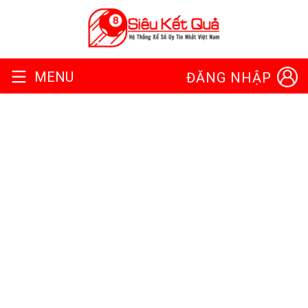
MENU
ĐĂNG NHẬP