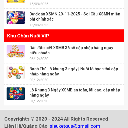
15/09/2025
Dự đoán XSMN 29-11-2025 - Soi Cầu XSMN miễn
phí chính xác
15/09/2025
Khu Chăn Nuôi VIP
Dàn đặc biệt XSMB 36 số cập nhập hàng ngày
siêu chuẩn
06/12/2020
Bạch Thủ Lô khung 3 ngày | Nuôi lô bạch thủ cập
nhập hàng ngày
02/12/2020
Lô Khung 3 Ngày XSMB an toàn, lãi cao, cập nhập
hàng ngày
01/12/2020
Copyrights © 2020 - 2024 All Rights Reserved
Liên Hệ/Quảng Cáo
:
sieuketqua@gmail.com