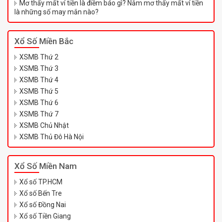
Mơ thấy mất ví tiền là điềm báo gì? Nằm mơ thấy mất ví tiền
là những số may mắn nào?
Xổ Số Miền Bắc
XSMB Thứ 2
XSMB Thứ 3
XSMB Thứ 4
XSMB Thứ 5
XSMB Thứ 6
XSMB Thứ 7
XSMB Chủ Nhật
XSMB Thủ Đô Hà Nội
Xổ Số Miền Nam
Xổ số TP.HCM
Xổ số Bến Tre
Xổ số Đồng Nai
Xổ số Tiền Giang