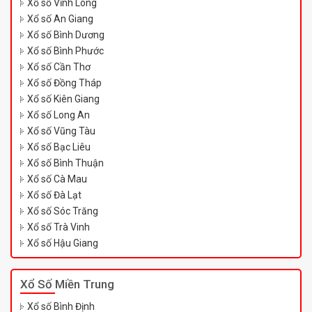
Xổ số Vĩnh Long
Xổ số An Giang
Xổ số Bình Dương
Xổ số Bình Phước
Xổ số Cần Thơ
Xổ số Đồng Tháp
Xổ số Kiên Giang
Xổ số Long An
Xổ số Vũng Tàu
Xổ số Bạc Liêu
Xổ số Bình Thuận
Xổ số Cà Mau
Xổ số Đà Lạt
Xổ số Sóc Trăng
Xổ số Trà Vinh
Xổ số Hậu Giang
Xổ Số Miền Trung
Xổ số Bình Định