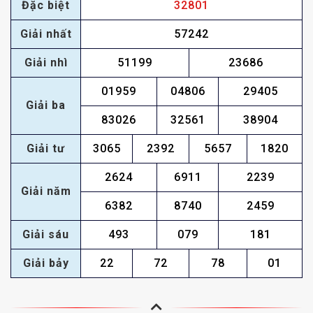
Đặc biệt
32801
Giải nhất
57242
Giải nhì
51199
23686
01959
04806
29405
Giải ba
83026
32561
38904
Giải tư
3065
2392
5657
1820
2624
6911
2239
Giải năm
6382
8740
2459
Giải sáu
493
079
181
Giải bảy
22
72
78
01