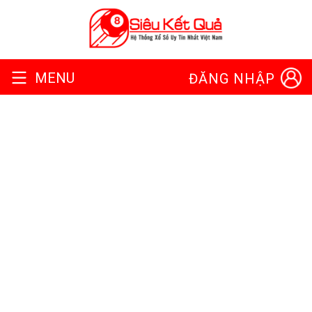
MENU
ĐĂNG NHẬP