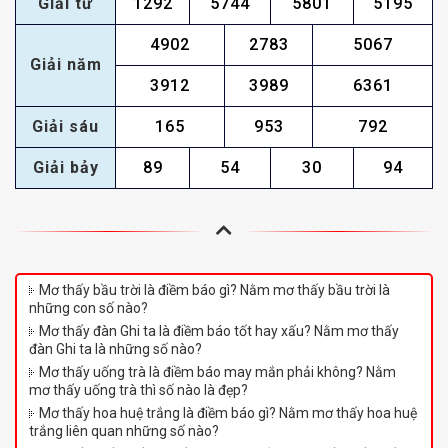
Giải tư
1292
5744
5801
5195
4902
2783
5067
Giải năm
3912
3989
6361
Giải sáu
165
953
792
Giải bảy
89
54
30
94
Mơ thấy bầu trời là điềm báo gì? Nằm mơ thấy bầu trời là
những con số nào?
Mơ thấy đàn Ghi ta là điềm báo tốt hay xấu? Nằm mơ thấy
đàn Ghi ta là những số nào?
Mơ thấy uống trà là điềm báo may mắn phải không? Nằm
mơ thấy uống trà thì số nào là đẹp?
Mơ thấy hoa huệ trắng là điềm báo gì? Nằm mơ thấy hoa huệ
trắng liên quan những số nào?