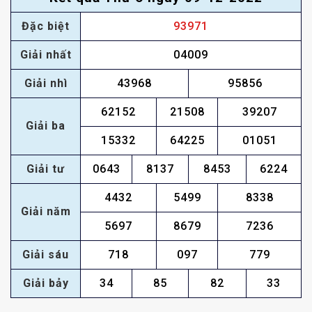
Đặc biệt
93971
Giải nhất
04009
Giải nhì
43968
95856
62152
21508
39207
Giải ba
15332
64225
01051
Giải tư
0643
8137
8453
6224
4432
5499
8338
Giải năm
5697
8679
7236
Giải sáu
718
097
779
Giải bảy
34
85
82
33