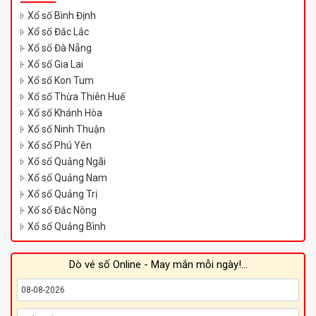
Xổ số Bình Định
Xổ số Đắc Lắc
Xổ số Đà Nẵng
Xổ số Gia Lai
Xổ số Kon Tum
Xổ số Thừa Thiên Huế
Xổ số Khánh Hòa
Xổ số Ninh Thuận
Xổ số Phú Yên
Xổ số Quảng Ngãi
Xổ số Quảng Nam
Xổ số Quảng Trị
Xổ số Đắc Nông
Xổ số Quảng Bình
Dò vé số Online - May mắn mỗi ngày!...