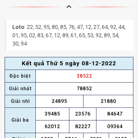
Loto
:
22
,
52
,
95
,
80
,
85
,
76
,
47
,
12
,
27
,
64
,
92
,
44
,
01
,
95
,
02
,
83
,
67
,
12
,
89
,
61
,
65
,
53
,
92
,
89
,
54
,
30
,
94
Kết quả Thứ 5 ngày 08-12-2022
Đặc biệt
38522
Giải nhất
78852
Giải nhì
24895
21880
39485
23576
84647
Giải ba
62012
82227
09364