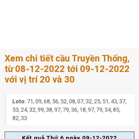
Xem chi tiết cầu Truyền Thống,
từ 08-12-2022 tới 09-12-2022
với vị trí 20 và 30
Loto
:
71
,
09
,
68
,
56
,
52
,
08
,
07
,
32
,
25
,
51
,
43
,
37
,
53
,
24
,
32
,
99
,
38
,
97
,
79
,
36
,
18
,
97
,
79
,
34
,
85
,
82
,
33
Kết quả Thứ 6 ngày 09-12-2022