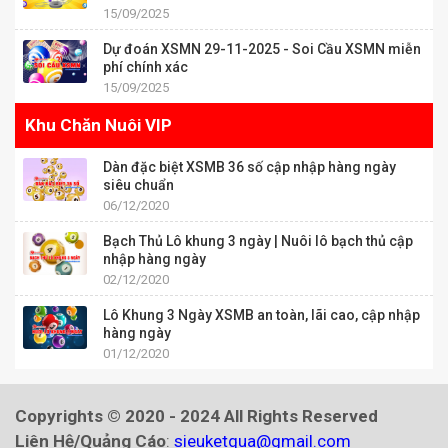
15/09/2025
Dự đoán XSMN 29-11-2025 - Soi Cầu XSMN miễn
phí chính xác
15/09/2025
Khu Chăn Nuôi VIP
Dàn đặc biệt XSMB 36 số cập nhập hàng ngày
siêu chuẩn
06/12/2020
Bạch Thủ Lô khung 3 ngày | Nuôi lô bạch thủ cập
nhập hàng ngày
02/12/2020
Lô Khung 3 Ngày XSMB an toàn, lãi cao, cập nhập
hàng ngày
01/12/2020
Copyrights © 2020 - 2024 All Rights Reserved
Liên Hệ/Quảng Cáo
:
sieuketqua@gmail.com