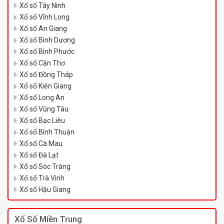
Xổ số Tây Ninh
Xổ số Vĩnh Long
Xổ số An Giang
Xổ số Bình Dương
Xổ số Bình Phước
Xổ số Cần Thơ
Xổ số Đồng Tháp
Xổ số Kiên Giang
Xổ số Long An
Xổ số Vũng Tàu
Xổ số Bạc Liêu
Xổ số Bình Thuận
Xổ số Cà Mau
Xổ số Đà Lạt
Xổ số Sóc Trăng
Xổ số Trà Vinh
Xổ số Hậu Giang
Xổ Số Miền Trung