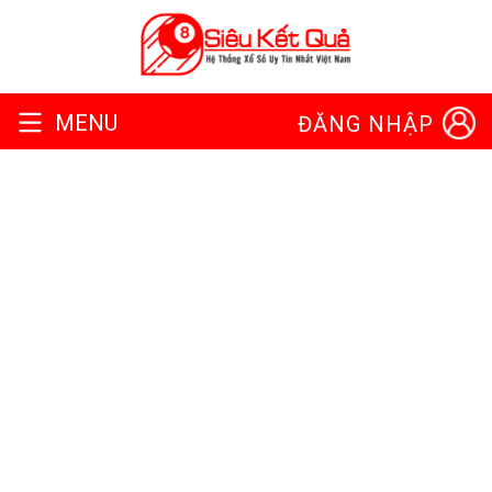
MENU
ĐĂNG NHẬP