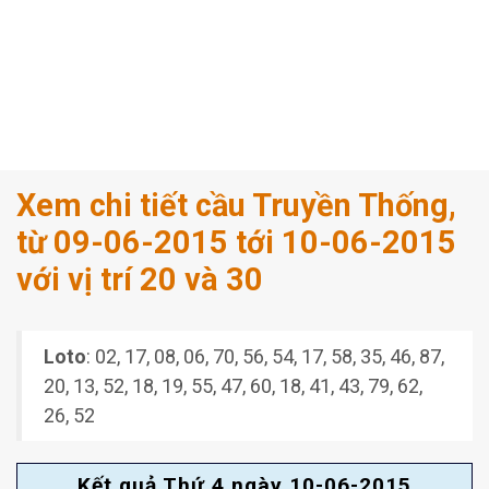
Xem chi tiết cầu Truyền Thống,
từ 09-06-2015 tới 10-06-2015
với vị trí 20 và 30
Loto
:
02
,
17
,
08
,
06
,
70
,
56
,
54
,
17
,
58
,
35
,
46
,
87
,
20
,
13
,
52
,
18
,
19
,
55
,
47
,
60
,
18
,
41
,
43
,
79
,
62
,
26
,
52
Kết quả Thứ 4 ngày 10-06-2015