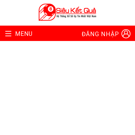
MENU
ĐĂNG NHẬP