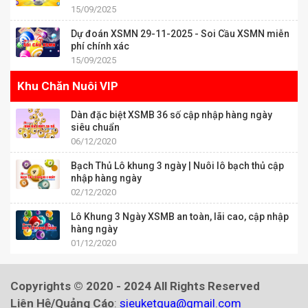
15/09/2025
Dự đoán XSMN 29-11-2025 - Soi Cầu XSMN miễn
phí chính xác
15/09/2025
Khu Chăn Nuôi VIP
Dàn đặc biệt XSMB 36 số cập nhập hàng ngày
siêu chuẩn
06/12/2020
Bạch Thủ Lô khung 3 ngày | Nuôi lô bạch thủ cập
nhập hàng ngày
02/12/2020
Lô Khung 3 Ngày XSMB an toàn, lãi cao, cập nhập
hàng ngày
01/12/2020
Copyrights © 2020 - 2024 All Rights Reserved
Liên Hệ/Quảng Cáo
:
sieuketqua@gmail.com