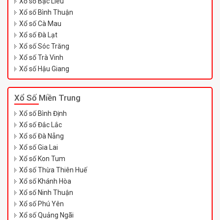
Xổ số Bạc Liêu
Xổ số Bình Thuận
Xổ số Cà Mau
Xổ số Đà Lạt
Xổ số Sóc Trăng
Xổ số Trà Vinh
Xổ số Hậu Giang
Xổ Số Miền Trung
Xổ số Bình Định
Xổ số Đắc Lắc
Xổ số Đà Nẵng
Xổ số Gia Lai
Xổ số Kon Tum
Xổ số Thừa Thiên Huế
Xổ số Khánh Hòa
Xổ số Ninh Thuận
Xổ số Phú Yên
Xổ số Quảng Ngãi