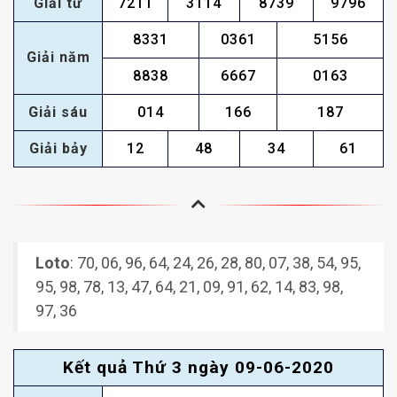
Giải tư
7211
3114
8739
9796
8331
0361
5156
Giải năm
8838
6667
0163
Giải sáu
014
166
187
Giải bảy
12
48
34
61
Loto
:
70
,
06
,
96
,
64
,
24
,
26
,
28
,
80
,
07
,
38
,
54
,
95
,
95
,
98
,
78
,
13
,
47
,
64
,
21
,
09
,
91
,
62
,
14
,
83
,
98
,
97
,
36
Kết quả Thứ 3 ngày 09-06-2020