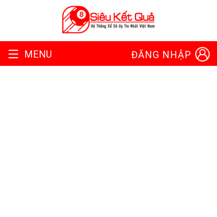
MENU
ĐĂNG NHẬP