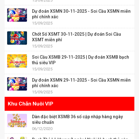
15/09/2025
Dự đoán XSMN 30-11-2025 - Soi Cầu XSMN miễn
phí chính xác
15/09/2025
Chốt Số XSMT 30-11-2025 | Dự đoán Soi Cầu
XSMT miễn phí
15/09/2025
Soi Cầu XSMB 29-11-2025 | Dự đoán XSMB bạch
thủ siêu VIP
15/09/2025
Dự đoán XSMN 29-11-2025 - Soi Cầu XSMN miễn
phí chính xác
15/09/2025
Khu Chăn Nuôi VIP
Dàn đặc biệt XSMB 36 số cập nhập hàng ngày
siêu chuẩn
06/12/2020