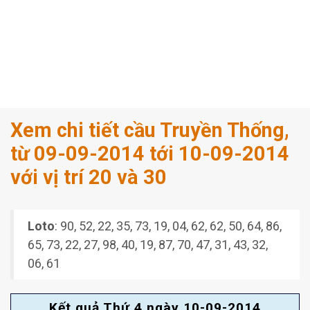
Xem chi tiết cầu Truyền Thống,
từ 09-09-2014 tới 10-09-2014
với vị trí 20 và 30
Loto
:
90
,
52
,
22
,
35
,
73
,
19
,
04
,
62
,
62
,
50
,
64
,
86
,
65
,
73
,
22
,
27
,
98
,
40
,
19
,
87
,
70
,
47
,
31
,
43
,
32
,
06
,
61
Kết quả Thứ 4 ngày 10-09-2014