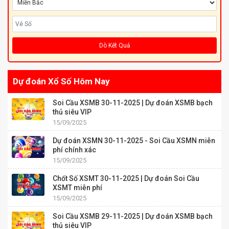
Dò Kết Quả
Dự đoán Xổ Số Hôm Nay
Soi Cầu XSMB 30-11-2025 | Dự đoán XSMB bạch
thủ siêu VIP
15/09/2025
Dự đoán XSMN 30-11-2025 - Soi Cầu XSMN miễn
phí chính xác
15/09/2025
Chốt Số XSMT 30-11-2025 | Dự đoán Soi Cầu
XSMT miễn phí
15/09/2025
Soi Cầu XSMB 29-11-2025 | Dự đoán XSMB bạch
thủ siêu VIP