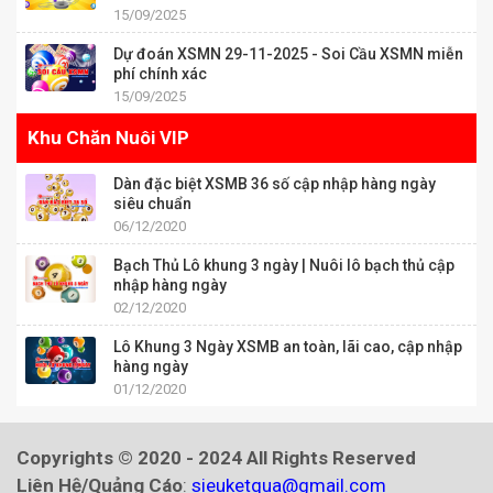
15/09/2025
Dự đoán XSMN 29-11-2025 - Soi Cầu XSMN miễn
phí chính xác
15/09/2025
Khu Chăn Nuôi VIP
Dàn đặc biệt XSMB 36 số cập nhập hàng ngày
siêu chuẩn
06/12/2020
Bạch Thủ Lô khung 3 ngày | Nuôi lô bạch thủ cập
nhập hàng ngày
02/12/2020
Lô Khung 3 Ngày XSMB an toàn, lãi cao, cập nhập
hàng ngày
01/12/2020
Copyrights © 2020 - 2024 All Rights Reserved
Liên Hệ/Quảng Cáo
:
sieuketqua@gmail.com