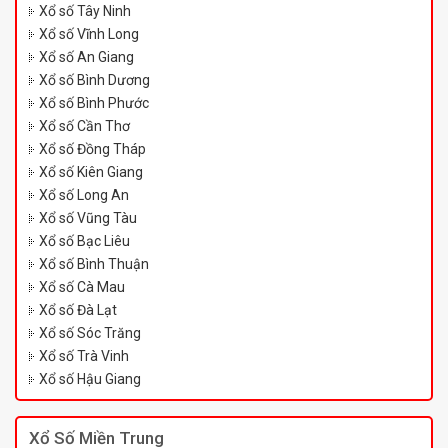
Xổ số Tây Ninh
Xổ số Vĩnh Long
Xổ số An Giang
Xổ số Bình Dương
Xổ số Bình Phước
Xổ số Cần Thơ
Xổ số Đồng Tháp
Xổ số Kiên Giang
Xổ số Long An
Xổ số Vũng Tàu
Xổ số Bạc Liêu
Xổ số Bình Thuận
Xổ số Cà Mau
Xổ số Đà Lạt
Xổ số Sóc Trăng
Xổ số Trà Vinh
Xổ số Hậu Giang
Xổ Số Miền Trung