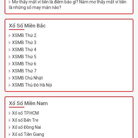
Mơ thấy mất ví tiền là điềm báo gì? Nằm mơ thấy mất ví tiền
là những số may mắn nào?
Xổ Số Miền Bắc
XSMB Thứ 2
XSMB Thứ 3
XSMB Thứ 4
XSMB Thứ 5
XSMB Thứ 6
XSMB Thứ 7
XSMB Chủ Nhật
XSMB Thủ Đô Hà Nội
Xổ Số Miền Nam
Xổ số TP.HCM
Xổ số Bến Tre
Xổ số Đồng Nai
Xổ số Tiền Giang