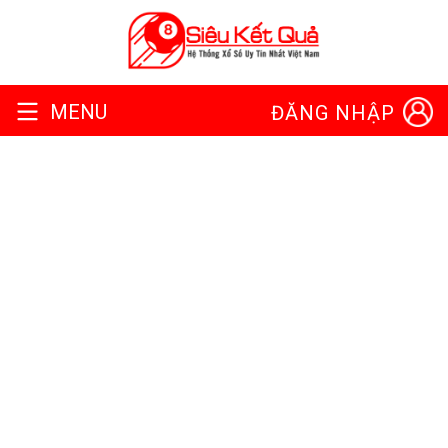
MENU
ĐĂNG NHẬP