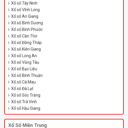
Xổ số Tây Ninh
Xổ số Vĩnh Long
Xổ số An Giang
Xổ số Bình Dương
Xổ số Bình Phước
Xổ số Cần Thơ
Xổ số Đồng Tháp
Xổ số Kiên Giang
Xổ số Long An
Xổ số Vũng Tàu
Xổ số Bạc Liêu
Xổ số Bình Thuận
Xổ số Cà Mau
Xổ số Đà Lạt
Xổ số Sóc Trăng
Xổ số Trà Vinh
Xổ số Hậu Giang
Xổ Số Miền Trung