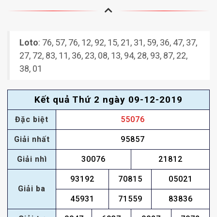
Loto
:
76
,
57
,
76
,
12
,
92
,
15
,
21
,
31
,
59
,
36
,
47
,
37
,
27
,
72
,
83
,
11
,
36
,
23
,
08
,
13
,
94
,
28
,
93
,
87
,
22
,
38
,
01
Kết quả Thứ 2 ngày 09-12-2019
Đặc biệt
55076
Giải nhất
95857
Giải nhì
30076
21812
93192
70815
05021
Giải ba
45931
71559
83836