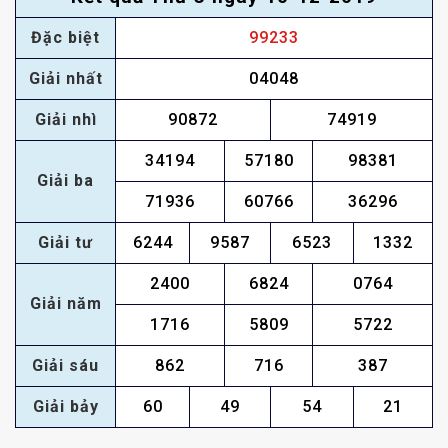
Đặc biệt
99233
Giải nhất
04048
Giải nhì
90872
74919
34194
57180
98381
Giải ba
71936
60766
36296
Giải tư
6244
9587
6523
1332
2400
6824
0764
Giải năm
1716
5809
5722
Giải sáu
862
716
387
Giải bảy
60
49
54
21