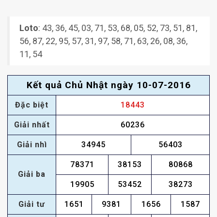
Loto
:
43
,
36
,
45
,
03
,
71
,
53
,
68
,
05
,
52
,
73
,
51
,
81
,
56
,
87
,
22
,
95
,
57
,
31
,
97
,
58
,
71
,
63
,
26
,
08
,
36
,
11
,
54
Kết quả Chủ Nhật ngày 10-07-2016
Đặc biệt
18443
Giải nhất
60236
Giải nhì
34945
56403
78371
38153
80868
Giải ba
19905
53452
38273
Giải tư
1651
9381
1656
1587