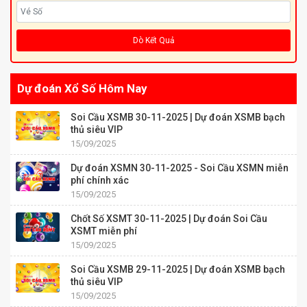
Dò Kết Quả
Dự đoán Xổ Số Hôm Nay
Soi Cầu XSMB 30-11-2025 | Dự đoán XSMB bạch
thủ siêu VIP
15/09/2025
Dự đoán XSMN 30-11-2025 - Soi Cầu XSMN miễn
phí chính xác
15/09/2025
Chốt Số XSMT 30-11-2025 | Dự đoán Soi Cầu
XSMT miễn phí
15/09/2025
Soi Cầu XSMB 29-11-2025 | Dự đoán XSMB bạch
thủ siêu VIP
15/09/2025