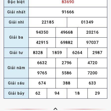
Đặc biệt
83690
Giải nhất
91666
Giải nhì
22185
01349
94350
49668
20216
Giải ba
42915
69882
97037
Giải tư
8328
1859
6264
2987
6632
2796
4720
Giải năm
9765
5586
7200
Giải sáu
674
388
633
Giải bảy
62
94
18
29