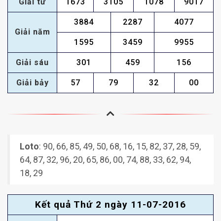
Giải tư
1673
3105
1078
9017
3884
2287
4077
Giải năm
1595
3459
9955
Giải sáu
301
459
156
Giải bảy
57
79
32
00
Loto
:
90
,
66
,
85
,
49
,
50
,
68
,
16
,
15
,
82
,
37
,
28
,
59
,
64
,
87
,
32
,
96
,
20
,
65
,
86
,
00
,
74
,
88
,
33
,
62
,
94
,
18
,
29
Kết quả Thứ 2 ngày 11-07-2016