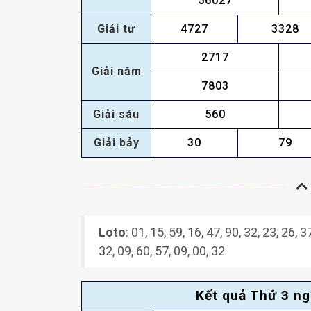
56027
Giải tư
4727
3328
2717
Giải năm
7803
Giải sáu
560
Giải bảy
30
79
Loto
:
01
,
15
,
59
,
16
,
47
,
90
,
32
,
23
,
26
,
3
32
,
09
,
60
,
57
,
09
,
00
,
32
Kết quả Thứ 3 n