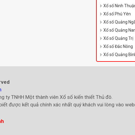
Xổ số Ninh Thuậ
Xổ số Phú Yên
Xổ số Quảng Ngã
Xổ số Quảng N
Xổ số Quảng Trị
Xổ số Đắc Nông
Xổ số Quảng Bìn
rved
m
g ty TNHH Một thành viên Xổ số kiến thiết Thủ đô.
biết được kết quả chính xác nhất quý khách vui lòng vào web
nh