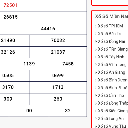
72501
Xổ Số Miền N
26815
Xổ số TP.HCM
44416
Xổ số Bến Tre
21490
70032
Xổ số Đồng Nai
Xổ số Tiền Giang
32126
21037
Xổ số Tây Ninh
1139
7458
Xổ số Vĩnh Long
Xổ số An Giang
0505
0699
Xổ số Bình Dươn
3170
1713
Xổ số Bình Phướ
Xổ số Cần Thơ
309
260
Xổ số Đồng Thá
00
32
Xổ số Kiên Giang
Xổ số Long An
Xổ số Vũng Tàu