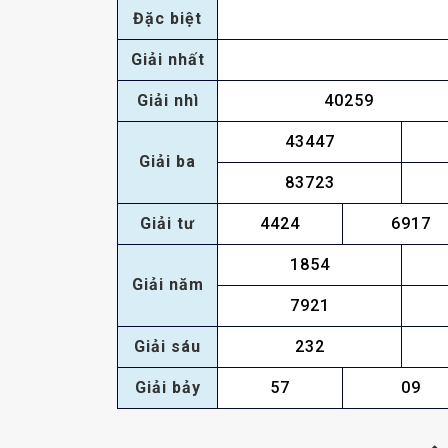
Đặc biệt
Giải nhất
Giải nhì
40259
43447
Giải ba
83723
Giải tư
4424
6917
1854
Giải năm
7921
Giải sáu
232
Giải bảy
57
09