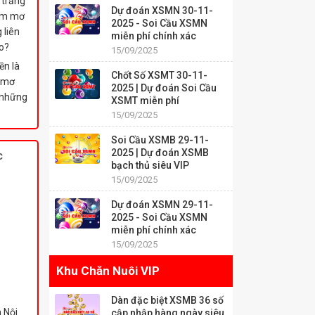
 trắng
Dự đoán XSMN 30-11-
Nằm mơ
2025 - Soi Cầu XSMN
 liên
miễn phí chính xác
o?
15/09/2025
ền là
Chốt Số XSMT 30-11-
 mơ
2025 | Dự đoán Soi Cầu
à những
XSMT miễn phí
15/09/2025
Soi Cầu XSMB 29-11-
2025 | Dự đoán XSMB
c
bạch thủ siêu VIP
15/09/2025
Dự đoán XSMN 29-11-
2025 - Soi Cầu XSMN
miễn phí chính xác
15/09/2025
Khu Chăn Nuôi VIP
Dàn đặc biệt XSMB 36 số
 Nội
cập nhập hàng ngày siêu