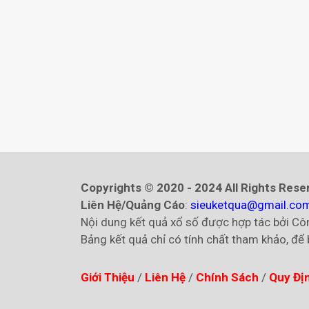
Copyrights © 2020 - 2024 All Rights Rese
Liên Hệ/Quảng Cáo
:
sieuketqua@gmail.co
Nội dung kết quả xổ số được hợp tác bởi Côn
Bảng kết quả chỉ có tính chất tham khảo, để 
Giới Thiệu
/
Liên Hệ
/
Chính Sách
/
Quy Đị