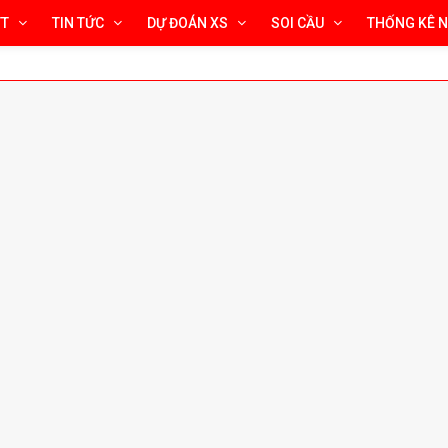
TT
TIN TỨC
DỰ ĐOÁN XS
SOI CẦU
THỐNG KÊ 