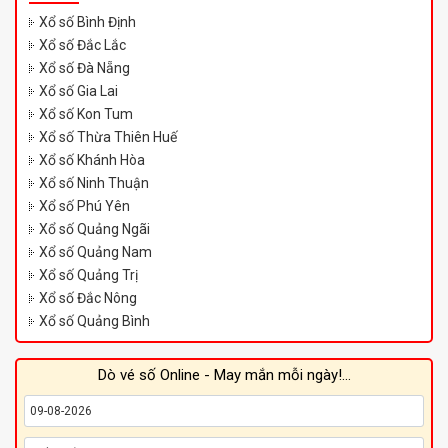
Xổ số Bình Định
Xổ số Đắc Lắc
Xổ số Đà Nẵng
Xổ số Gia Lai
Xổ số Kon Tum
Xổ số Thừa Thiên Huế
Xổ số Khánh Hòa
Xổ số Ninh Thuận
Xổ số Phú Yên
Xổ số Quảng Ngãi
Xổ số Quảng Nam
Xổ số Quảng Trị
Xổ số Đắc Nông
Xổ số Quảng Bình
Dò vé số Online - May mắn mỗi ngày!...