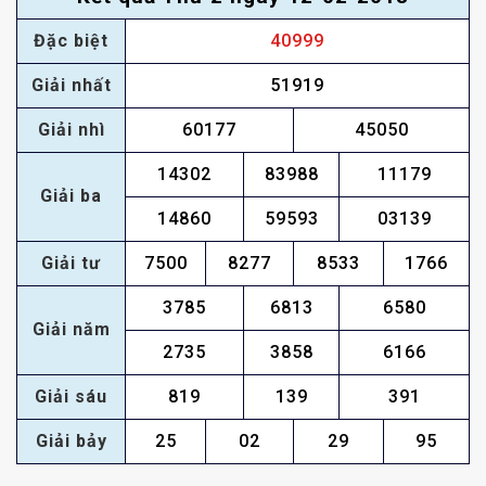
Đặc biệt
40999
Giải nhất
51919
Giải nhì
60177
45050
14302
83988
11179
Giải ba
14860
59593
03139
Giải tư
7500
8277
8533
1766
3785
6813
6580
Giải năm
2735
3858
6166
Giải sáu
819
139
391
Giải bảy
25
02
29
95