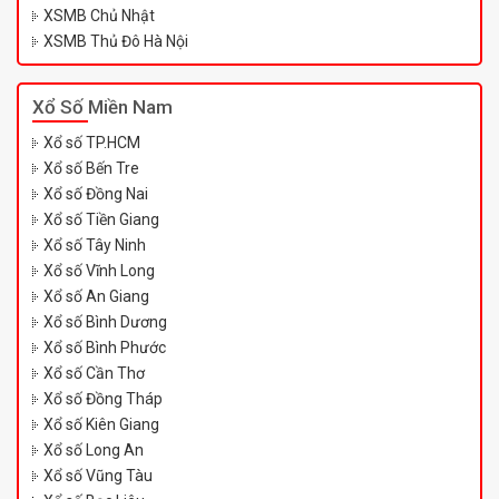
XSMB Chủ Nhật
XSMB Thủ Đô Hà Nội
Xổ Số Miền Nam
Xổ số TP.HCM
Xổ số Bến Tre
Xổ số Đồng Nai
Xổ số Tiền Giang
Xổ số Tây Ninh
Xổ số Vĩnh Long
Xổ số An Giang
Xổ số Bình Dương
Xổ số Bình Phước
Xổ số Cần Thơ
Xổ số Đồng Tháp
Xổ số Kiên Giang
Xổ số Long An
Xổ số Vũng Tàu