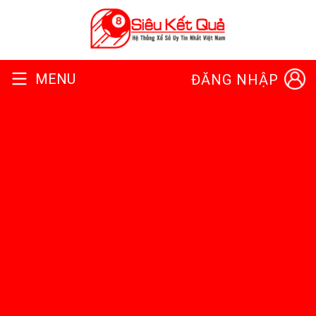
MENU
ĐĂNG NHẬP