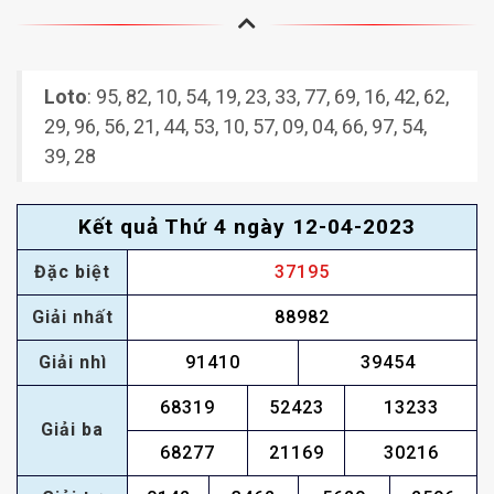
Loto
:
95
,
82
,
10
,
54
,
19
,
23
,
33
,
77
,
69
,
16
,
42
,
62
,
29
,
96
,
56
,
21
,
44
,
53
,
10
,
57
,
09
,
04
,
66
,
97
,
54
,
39
,
28
Kết quả Thứ 4 ngày 12-04-2023
Đặc biệt
37195
Giải nhất
88982
Giải nhì
91410
39454
68319
52423
13233
Giải ba
68277
21169
30216