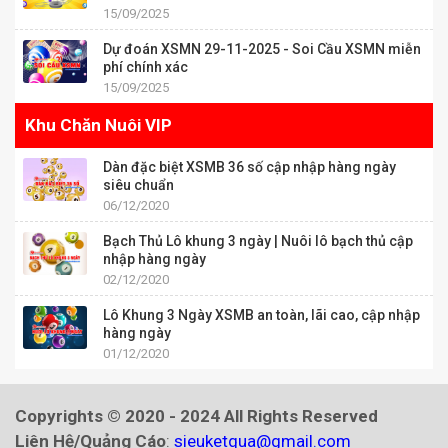
15/09/2025
Dự đoán XSMN 29-11-2025 - Soi Cầu XSMN miễn
phí chính xác
15/09/2025
Khu Chăn Nuôi VIP
Dàn đặc biệt XSMB 36 số cập nhập hàng ngày
siêu chuẩn
06/12/2020
Bạch Thủ Lô khung 3 ngày | Nuôi lô bạch thủ cập
nhập hàng ngày
02/12/2020
Lô Khung 3 Ngày XSMB an toàn, lãi cao, cập nhập
hàng ngày
01/12/2020
Copyrights © 2020 - 2024 All Rights Reserved
Liên Hệ/Quảng Cáo
:
sieuketqua@gmail.com