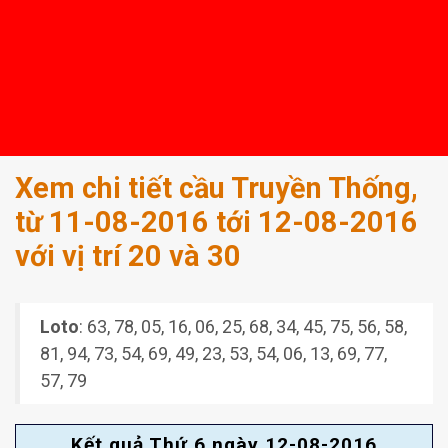
Xem chi tiết cầu Truyền Thống,
từ 11-08-2016 tới 12-08-2016
với vị trí 20 và 30
Loto
:
63
,
78
,
05
,
16
,
06
,
25
,
68
,
34
,
45
,
75
,
56
,
58
,
81
,
94
,
73
,
54
,
69
,
49
,
23
,
53
,
54
,
06
,
13
,
69
,
77
,
57
,
79
Kết quả Thứ 6 ngày 12-08-2016