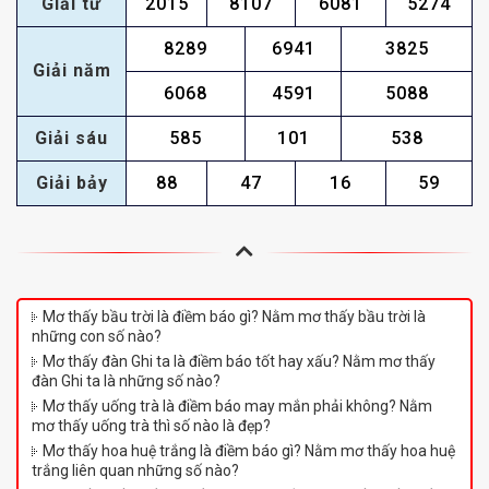
Giải tư
2015
8107
6081
5274
8289
6941
3825
Giải năm
6068
4591
5088
Giải sáu
585
101
538
Giải bảy
88
47
16
59
Mơ thấy bầu trời là điềm báo gì? Nằm mơ thấy bầu trời là
những con số nào?
Mơ thấy đàn Ghi ta là điềm báo tốt hay xấu? Nằm mơ thấy
đàn Ghi ta là những số nào?
Mơ thấy uống trà là điềm báo may mắn phải không? Nằm
mơ thấy uống trà thì số nào là đẹp?
Mơ thấy hoa huệ trắng là điềm báo gì? Nằm mơ thấy hoa huệ
trắng liên quan những số nào?