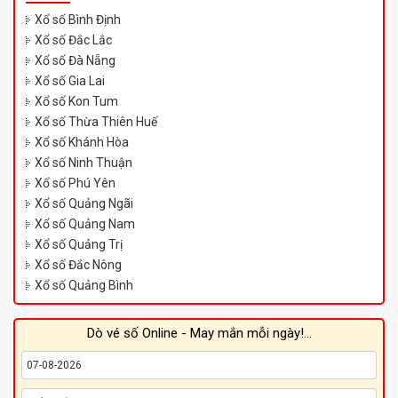
Xổ số Bình Định
Xổ số Đắc Lắc
Xổ số Đà Nẵng
Xổ số Gia Lai
Xổ số Kon Tum
Xổ số Thừa Thiên Huế
Xổ số Khánh Hòa
Xổ số Ninh Thuận
Xổ số Phú Yên
Xổ số Quảng Ngãi
Xổ số Quảng Nam
Xổ số Quảng Trị
Xổ số Đắc Nông
Xổ số Quảng Bình
Dò vé số Online - May mắn mỗi ngày!...