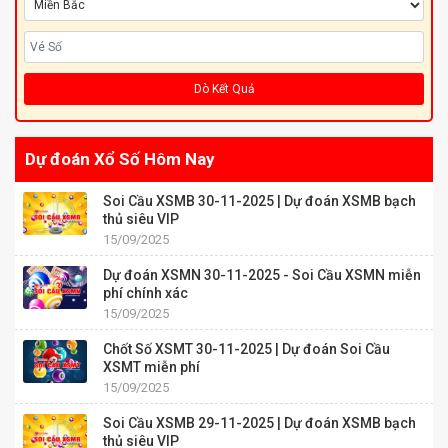
Dò Kết Quả
Dự đoán Xổ Số Hôm Nay
Soi Cầu XSMB 30-11-2025 | Dự đoán XSMB bạch
thủ siêu VIP
15/09/2025
Dự đoán XSMN 30-11-2025 - Soi Cầu XSMN miễn
phí chính xác
15/09/2025
Chốt Số XSMT 30-11-2025 | Dự đoán Soi Cầu
XSMT miễn phí
15/09/2025
Soi Cầu XSMB 29-11-2025 | Dự đoán XSMB bạch
thủ siêu VIP