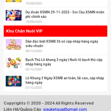
15/09/2025
Dự đoán XSMN 29-11-2025 - Soi Cầu XSMN miễn
phí chính xác
15/09/2025
Khu Chăn Nuôi VIP
Dàn đặc biệt XSMB 36 số cập nhập hàng ngày
siêu chuẩn
06/12/2020
Bạch Thủ Lô khung 3 ngày | Nuôi lô bạch thủ cập
nhập hàng ngày
02/12/2020
Lô Khung 3 Ngày XSMB an toàn, lãi cao, cập nhập
hàng ngày
01/12/2020
Copyrights © 2020 - 2024 All Rights Reserved
Liên Hệ/Quảng Cáo
:
sieuketqua@gmail.com