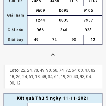
Giải tư
7488
0466
1119
7107
9609
0695
9105
Giải năm
1244
0805
7957
Giải sáu
966
246
923
Giải bảy
49
72
93
12
Loto
:
22
,
24
,
78
,
49
,
98
,
56
,
74
,
72
,
64
,
68
,
47
,
82
,
18
,
26
,
24
,
61
,
13
,
48
,
34
,
61
,
19
,
20
,
40
,
93
,
04
,
00
,
12
Kết quả Thứ 5 ngày 11-11-2021