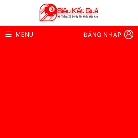
MENU
ĐĂNG NHẬP