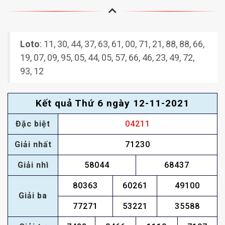
Loto
:
11
,
30
,
44
,
37
,
63
,
61
,
00
,
71
,
21
,
88
,
88
,
66
,
19
,
07
,
09
,
95
,
05
,
44
,
05
,
57
,
66
,
46
,
23
,
49
,
72
,
93
,
12
Kết quả Thứ 6 ngày 12-11-2021
Đặc biệt
04211
Giải nhất
71230
Giải nhì
58044
68437
80363
60261
49100
Giải ba
77271
53221
35588