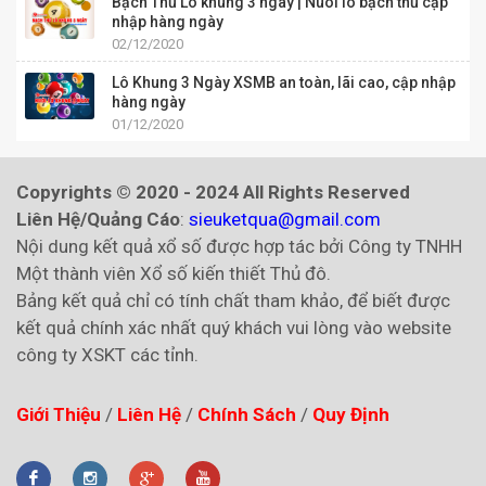
Bạch Thủ Lô khung 3 ngày | Nuôi lô bạch thủ cập
nhập hàng ngày
02/12/2020
Lô Khung 3 Ngày XSMB an toàn, lãi cao, cập nhập
hàng ngày
01/12/2020
Copyrights © 2020 - 2024 All Rights Reserved
Liên Hệ/Quảng Cáo
:
sieuketqua@gmail.com
Nội dung kết quả xổ số được hợp tác bởi Công ty TNHH
Một thành viên Xổ số kiến thiết Thủ đô.
Bảng kết quả chỉ có tính chất tham khảo, để biết được
kết quả chính xác nhất quý khách vui lòng vào website
công ty XSKT các tỉnh.
Giới Thiệu
/
Liên Hệ
/
Chính Sách
/
Quy Định