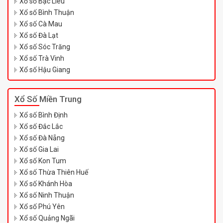
Xổ số Bạc Liêu
Xổ số Bình Thuận
Xổ số Cà Mau
Xổ số Đà Lạt
Xổ số Sóc Trăng
Xổ số Trà Vinh
Xổ số Hậu Giang
Xổ Số Miền Trung
Xổ số Bình Định
Xổ số Đắc Lắc
Xổ số Đà Nẵng
Xổ số Gia Lai
Xổ số Kon Tum
Xổ số Thừa Thiên Huế
Xổ số Khánh Hòa
Xổ số Ninh Thuận
Xổ số Phú Yên
Xổ số Quảng Ngãi