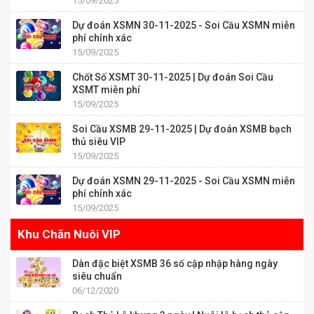
15/09/2025
Dự đoán XSMN 30-11-2025 - Soi Cầu XSMN miễn
phí chính xác
15/09/2025
Chốt Số XSMT 30-11-2025 | Dự đoán Soi Cầu
XSMT miễn phí
15/09/2025
Soi Cầu XSMB 29-11-2025 | Dự đoán XSMB bạch
thủ siêu VIP
15/09/2025
Dự đoán XSMN 29-11-2025 - Soi Cầu XSMN miễn
phí chính xác
15/09/2025
Khu Chăn Nuôi VIP
Dàn đặc biệt XSMB 36 số cập nhập hàng ngày
siêu chuẩn
06/12/2020