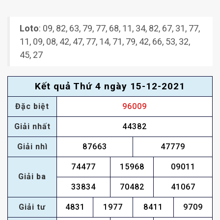
Loto
:
09
,
82
,
63
,
79
,
77
,
68
,
11
,
34
,
82
,
67
,
31
,
77
,
11
,
09
,
08
,
42
,
47
,
77
,
14
,
71
,
79
,
42
,
66
,
53
,
32
,
45
,
27
Kết quả Thứ 4 ngày 15-12-2021
Đặc biệt
96009
Giải nhất
44382
Giải nhì
87663
47779
74477
15968
09011
Giải ba
33834
70482
41067
Giải tư
4831
1977
8411
9709