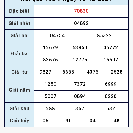
Đặc biệt
70830
Giải nhất
04892
Giải nhì
04754
85322
12679
63850
06772
Giải ba
83676
12775
16697
Giải tư
9827
8685
4376
2528
1250
7372
6999
Giải năm
5007
0894
0220
Giải sáu
288
367
632
Giải bảy
05
91
34
48