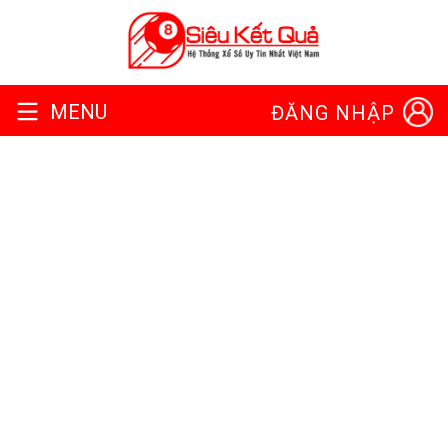
MENU
ĐĂNG NHẬP