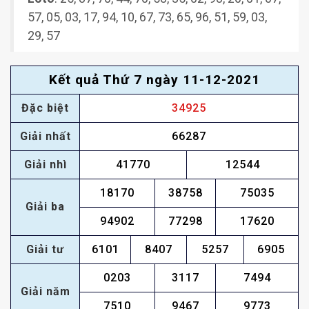
57
,
05
,
03
,
17
,
94
,
10
,
67
,
73
,
65
,
96
,
51
,
59
,
03
,
29
,
57
Kết quả Thứ 7 ngày 11-12-2021
Đặc biệt
34925
Giải nhất
66287
Giải nhì
41770
12544
18170
38758
75035
Giải ba
94902
77298
17620
Giải tư
6101
8407
5257
6905
0203
3117
7494
Giải năm
7510
9467
9773