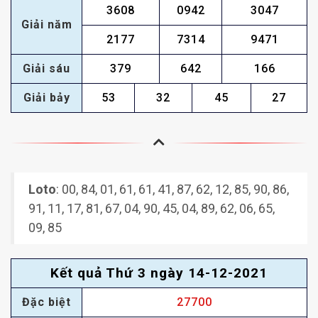
3608
0942
3047
Giải năm
2177
7314
9471
Giải sáu
379
642
166
Giải bảy
53
32
45
27
Loto
:
00
,
84
,
01
,
61
,
61
,
41
,
87
,
62
,
12
,
85
,
90
,
86
,
91
,
11
,
17
,
81
,
67
,
04
,
90
,
45
,
04
,
89
,
62
,
06
,
65
,
09
,
85
Kết quả Thứ 3 ngày 14-12-2021
Đặc biệt
27700