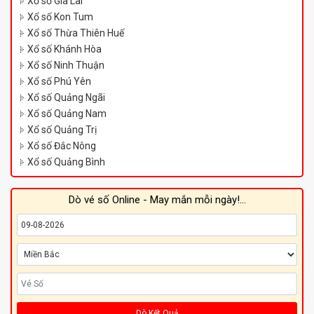
Xổ số Gia Lai
Xổ số Kon Tum
Xổ số Thừa Thiên Huế
Xổ số Khánh Hòa
Xổ số Ninh Thuận
Xổ số Phú Yên
Xổ số Quảng Ngãi
Xổ số Quảng Nam
Xổ số Quảng Trị
Xổ số Đắc Nông
Xổ số Quảng Bình
Dò vé số Online - May mắn mỗi ngày!...
Dò Kết Quả