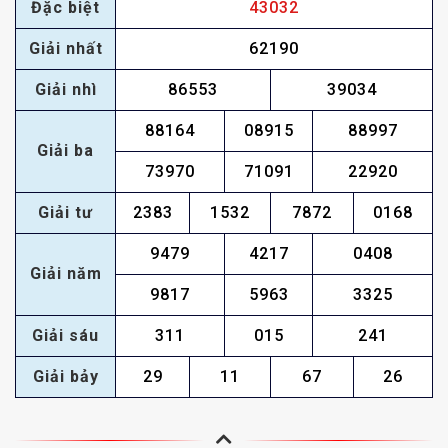
Đặc biệt
43032
Giải nhất
62190
Giải nhì
86553
39034
88164
08915
88997
Giải ba
73970
71091
22920
Giải tư
2383
1532
7872
0168
9479
4217
0408
Giải năm
9817
5963
3325
Giải sáu
311
015
241
Giải bảy
29
11
67
26