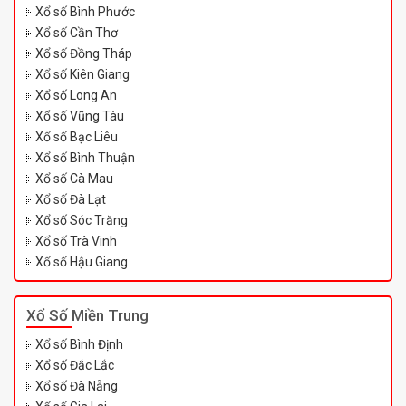
Xổ số Bình Phước
Xổ số Cần Thơ
Xổ số Đồng Tháp
Xổ số Kiên Giang
Xổ số Long An
Xổ số Vũng Tàu
Xổ số Bạc Liêu
Xổ số Bình Thuận
Xổ số Cà Mau
Xổ số Đà Lạt
Xổ số Sóc Trăng
Xổ số Trà Vinh
Xổ số Hậu Giang
Xổ Số Miền Trung
Xổ số Bình Định
Xổ số Đắc Lắc
Xổ số Đà Nẵng