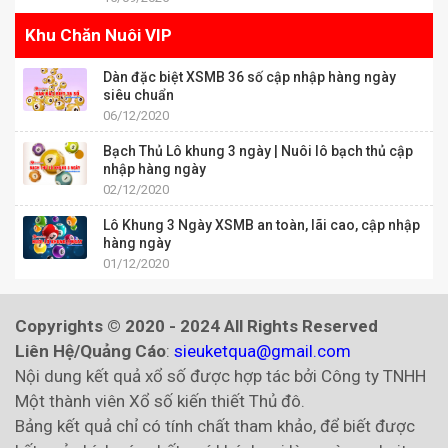
Khu Chăn Nuôi VIP
Dàn đặc biệt XSMB 36 số cập nhập hàng ngày
siêu chuẩn
06/12/2020
Bạch Thủ Lô khung 3 ngày | Nuôi lô bạch thủ cập
nhập hàng ngày
02/12/2020
Lô Khung 3 Ngày XSMB an toàn, lãi cao, cập nhập
hàng ngày
01/12/2020
Copyrights © 2020 - 2024 All Rights Reserved
Liên Hệ/Quảng Cáo
:
sieuketqua@gmail.com
Nội dung kết quả xổ số được hợp tác bởi Công ty TNHH
Một thành viên Xổ số kiến thiết Thủ đô.
Bảng kết quả chỉ có tính chất tham khảo, để biết được