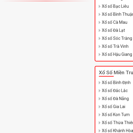
Xổ số Bạc Liêu
Xổ số Bình Thuậ
Xổ số Cà Mau
Xổ số Đà Lạt
Xổ số Sóc Trăng
Xổ số Trà Vinh
Xổ số Hậu Giang
Xổ Số Miền Tr
Xổ số Bình Định
Xổ số Đắc Lắc
Xổ số Đà Nẵng
Xổ số Gia Lai
Xổ số Kon Tum
Xổ số Thừa Thiê
Xổ số Khánh Hò