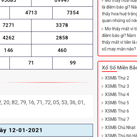
95085
69947
Mơ thấy hoa huệ
là điềm báo gì? 
4713
7354
thấy hoa huệ trắng
quan những số nà
7271
3378
Mơ thấy mất ví ti
điềm báo gì? Nằm
4262
2858
thấy mất ví tiền l
số may mắn nào?
146
460
71
99
Xổ Số Miền Bắ
XSMB Thứ 2
XSMB Thứ 3
XSMB Thứ 4
2
,
20
,
82
,
79
,
16
,
71
,
72
,
05
,
53
,
36
,
01
,
XSMB Thứ 5
XSMB Thứ 6
XSMB Thứ 7
XSMB Chủ Nhật
gày 12-01-2021
XSMB Thủ Đô Hà